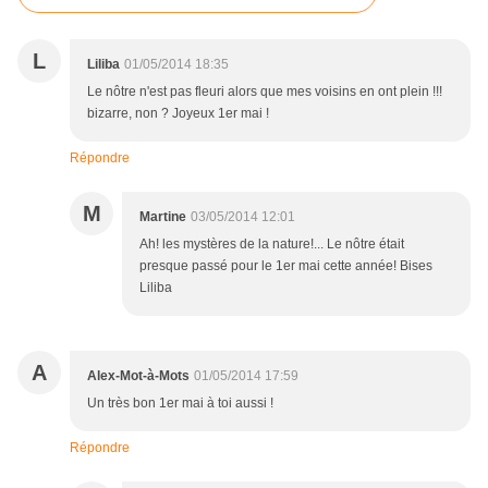
L
Liliba
01/05/2014 18:35
Le nôtre n'est pas fleuri alors que mes voisins en ont plein !!!
bizarre, non ? Joyeux 1er mai !
Répondre
M
Martine
03/05/2014 12:01
Ah! les mystères de la nature!... Le nôtre était
presque passé pour le 1er mai cette année! Bises
Liliba
A
Alex-Mot-à-Mots
01/05/2014 17:59
Un très bon 1er mai à toi aussi !
Répondre