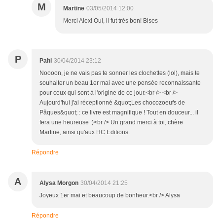
M
Martine
03/05/2014 12:00
Merci Alex! Oui, il fut très bon! Bises
P
Pahi
30/04/2014 23:12
Noooon, je ne vais pas te sonner les clochettes (lol), mais te
souhaiter un beau 1er mai avec une pensée reconnaissante
pour ceux qui sont à l'origine de ce jour.<br /> <br />
Aujourd'hui j'ai réceptionné &quot;Les chocozoeufs de
Pâques&quot; : ce livre est magnifique ! Tout en douceur... il
fera une heureuse :)<br /> Un grand merci à toi, chère
Martine, ainsi qu'aux HC Editions.
Répondre
A
Alysa Morgon
30/04/2014 21:25
Joyeux 1er mai et beaucoup de bonheur.<br /> Alysa
Répondre