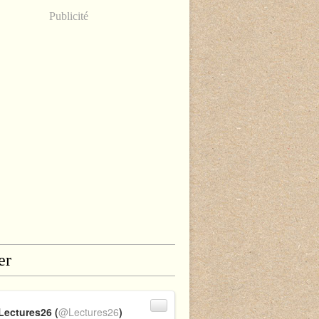
Publicité
er
Lectures26 (
@Lectures26
)