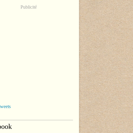
Publicité
tweets
book