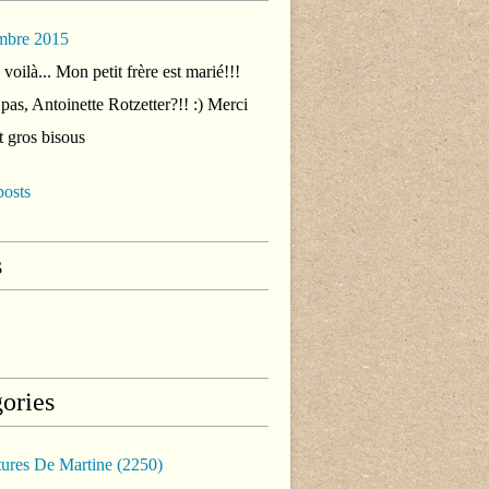
mbre 2015
voilà... Mon petit frère est marié!!!
 pas, Antoinette Rotzetter?!! :) Merci
t gros bisous
posts
s
ories
tures De Martine
(2250)