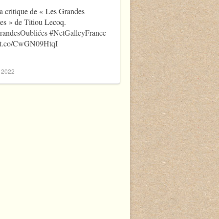
a critique de « Les Grandes
es » de Titiou Lecoq.
randesOubliées
#NetGalleyFrance
//t.co/CwGN09HtqI
, 2022