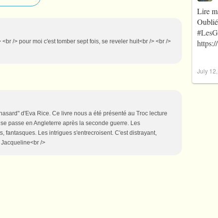
Lire m
Oublié
#LesG
 <br /> pour moi c'est tomber sept fois, se reveler huit<br /> <br />
https:
July 12
hasard" d'Eva Rice. Ce livre nous a été présenté au Troc lecture
se passe en Angleterre après la seconde guerre. Les
 fantasques. Les intrigues s'entrecroisent. C'est distrayant,
. Jacqueline<br />