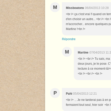
M
Missboutons
06/04/2013 10:28
<br /> ça c'est vrai !! quand on t
d'en choisir un autre... <br /> <br 
m'accrocher... encore quelques pag
Martine !<br />
Répondre
M
Martine
07/04/2013 11:
<br /> <br /> Tu sais, m
deux jours, je le pose. C
lecture à ce moment-là!<b
<br /> <br /> <br />
P
Pahi
05/04/2013 12:21
<br /> ... Je ne tarderai pas à en 
fermaient tout seul, hier soir <br 