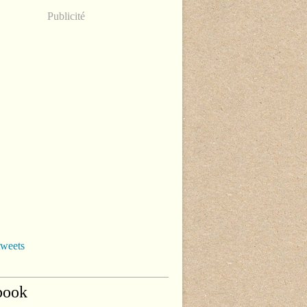
Publicité
tweets
book