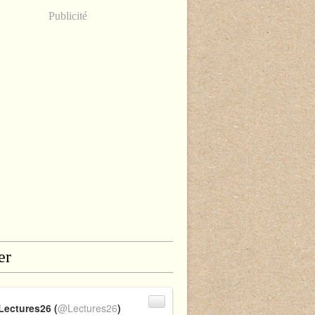
Publicité
er
Lectures26 (
@Lectures26
)