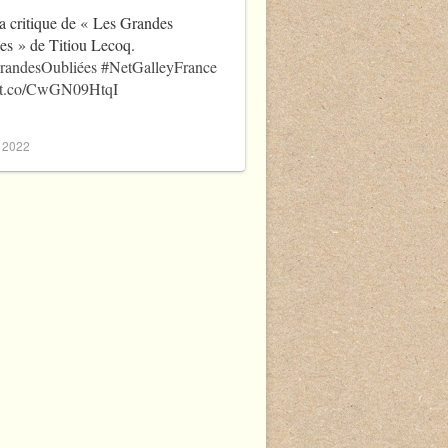
a critique de « Les Grandes
es » de Titiou Lecoq.
randesOubliées
#NetGalleyFrance
//t.co/CwGN09HtqI
, 2022