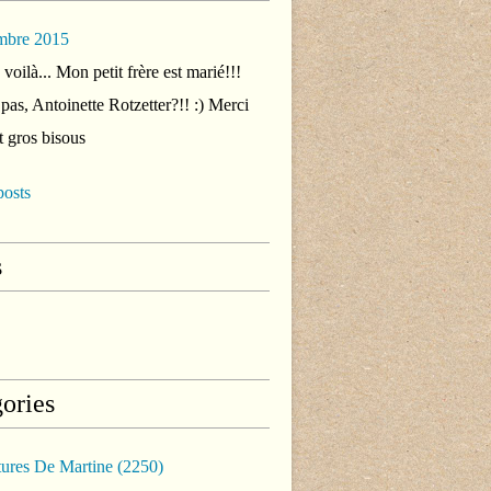
mbre 2015
voilà... Mon petit frère est marié!!!
 pas, Antoinette Rotzetter?!! :) Merci
t gros bisous
posts
s
ories
tures De Martine
(2250)