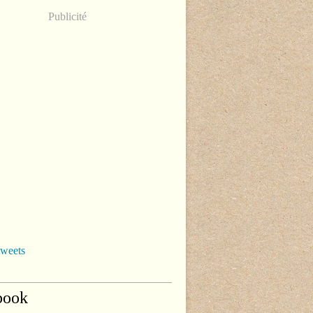
Publicité
tweets
book