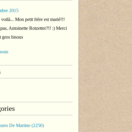
mbre 2015
voilà... Mon petit frère est marié!!!
 pas, Antoinette Rotzetter?!! :) Merci
t gros bisous
posts
s
ories
tures De Martine
(2250)