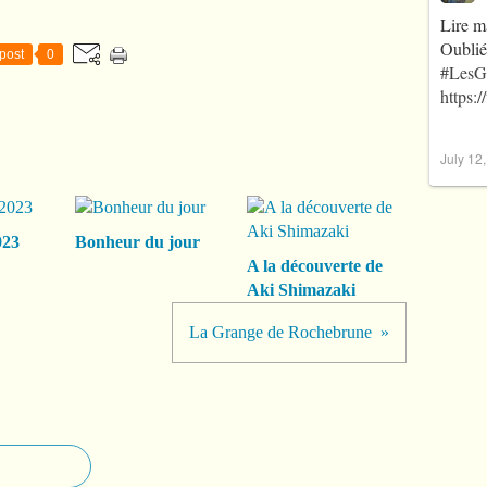
Lire m
Oublié
post
0
#LesG
https:
July 12
023
Bonheur du jour
A la découverte de
Aki Shimazaki
La Grange de Rochebrune