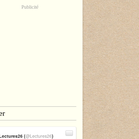
Publicité
er
Lectures26 (
@Lectures26
)