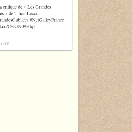
a critique de « Les Grandes
es » de Titiou Lecoq.
randesOubliées
#NetGalleyFrance
//t.co/CwGN09HtqI
, 2022