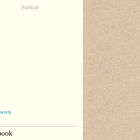
Publicité
tweets
book