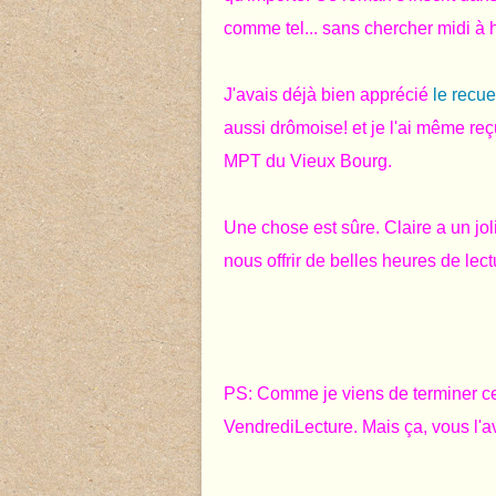
comme tel... sans chercher midi à 
J'avais déjà bien apprécié
le recue
aussi drômoise! et je l'ai même reç
MPT du Vieux Bourg.
Une chose est sûre. Claire a un joli
nous offrir de belles heures de lect
PS: Comme je viens de terminer ce
VendrediLecture. Mais ça, vous l'avi