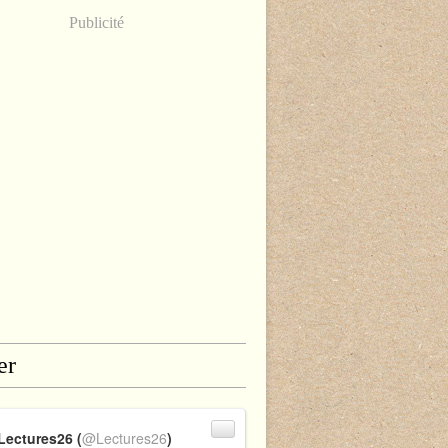
Publicité
er
Lectures26 (
@Lectures26
)