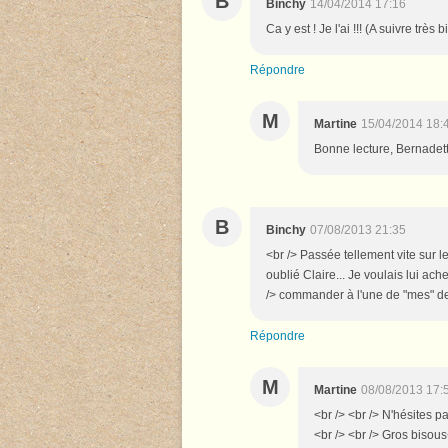
B
Binchy
14/04/2014 17:16
Ca y est ! Je l'ai !!! (A suivre tr
Répondre
M
Martine
15/04/2014 18:
Bonne lecture, Bernadett
B
Binchy
07/08/2013 21:35
<br /> Passée tellement vite sur 
oublié Claire... Je voulais lui ach
/> commander à l'une de "mes" deu
Répondre
M
Martine
08/08/2013 17:
<br /> <br /> N'hésites 
<br /> <br /> Gros bisous<