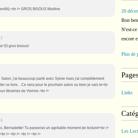
ès bientôt).<br /> GROS BISOUS Martine.
20 déce
Bon ben 
N'est-ce
47
encore e
e! Et gros bisous!
Plus de 
Page
le Salon, j'ai beaucoup parlé avec Sylvie mais j'ai complètement
eter ce livre... Ce sera pour le prochain salon ou bien je vais le<br
x librairies de Vienne.<br />
Links
Catég
51
pas, Bernadette! Tu passeras un agréable moment de lecture!<br />
Les Lec
br /> <br /> <br /> <br />