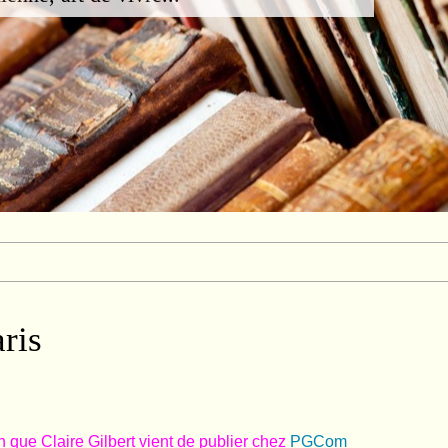
aris
an que Claire Gilbert vient de publier chez
PGCom