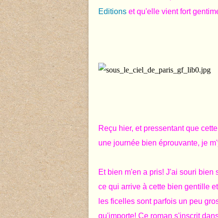
Editions
et qu'elle vient fort gentime
Reçu hier, et pressentant que cette 
une journée bien éprouvante, je m'y
Et bien m'en a pris! J'ai souri bien
ce qui arrive à cette bien gentille 
les ficelles sont parfois un peu gro
qu'importe! Ce roman s'inscrit dans l