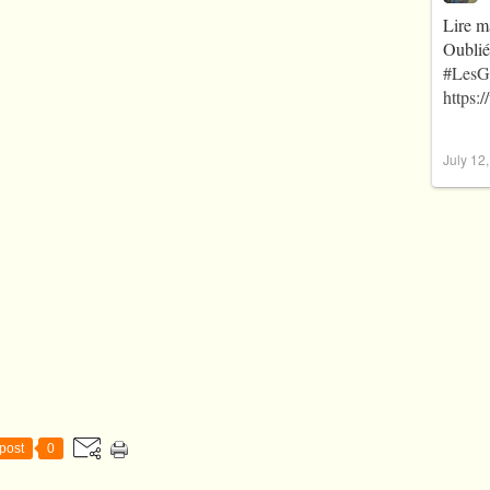
Lire m
Oublié
#LesG
https:
July 12
post
0