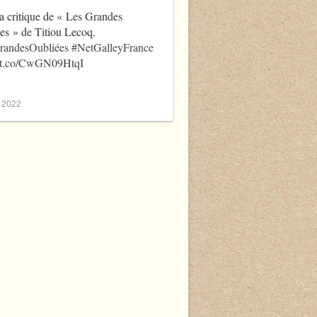
a critique de « Les Grandes
es » de Titiou Lecoq.
randesOubliées
#NetGalleyFrance
//t.co/CwGN09HtqI
, 2022