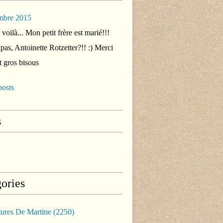
mbre 2015
voilà... Mon petit frère est marié!!!
 pas, Antoinette Rotzetter?!! :) Merci
t gros bisous
posts
s
ories
tures De Martine
(2250)