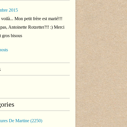
mbre 2015
voilà... Mon petit frère est marié!!!
 pas, Antoinette Rotzetter?!! :) Merci
t gros bisous
posts
s
ories
tures De Martine
(2250)