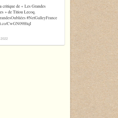
a critique de « Les Grandes
es » de Titiou Lecoq.
randesOubliées
#NetGalleyFrance
//t.co/CwGN09HtqI
, 2022