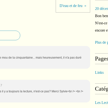
D'eau et de feu
20 déce
Bon ben 
N'est-ce
encore e
Plus de 
Page
 de mou de la cinquantaine... mais heureusement, il n'a pas duré
Links
17
Catég
is il y a toujours la lecture, n'est-ce pas? Merci Sylvie<br /> <br />
Les Lec