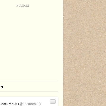
Publicité
er
Lectures26 (
@Lectures26
)