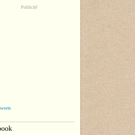
Publicité
tweets
book