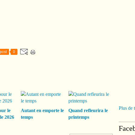
post
0
Plus de 
our le
Autant en emporte le
Quand refleurira le
le 2026
temps
printemps
Face