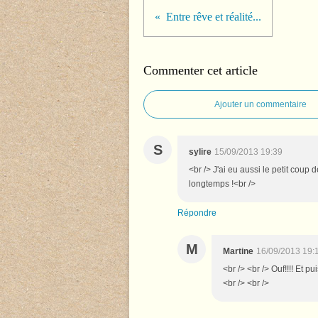
Entre rêve et réalité...
Commenter cet article
Ajouter un commentaire
S
sylire
15/09/2013 19:39
<br /> J'ai eu aussi le petit coup
longtemps !<br />
Répondre
M
Martine
16/09/2013 19:
<br /> <br /> Ouf!!!! Et pu
<br /> <br />