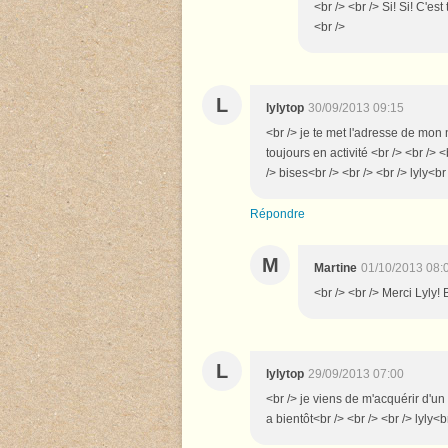
<br /> <br /> Si! Si! C'es
<br />
L
lylytop
30/09/2013 09:15
<br /> je te met l'adresse de mo
toujours en activité <br /> <br /> 
/> bises<br /> <br /> <br /> lyly<br
Répondre
M
Martine
01/10/2013 08:
<br /> <br /> Merci Lyly! B
L
lylytop
29/09/2013 07:00
<br /> je viens de m'acquérir d'un l
a bientôt<br /> <br /> <br /> lyly<b