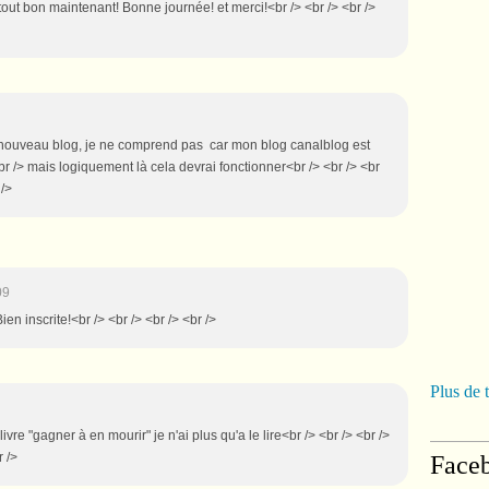
t tout bon maintenant! Bonne journée! et merci!<br /> <br /> <br />
n nouveau blog, je ne comprend pas car mon blog canalblog est
<br /> mais logiquement là cela devrai fonctionner<br /> <br /> <br
 />
09
ien inscrite!<br /> <br /> <br /> <br />
Plus de 
ivre "gagner à en mourir" je n'ai plus qu'a le lire<br /> <br /> <br />
r />
Face