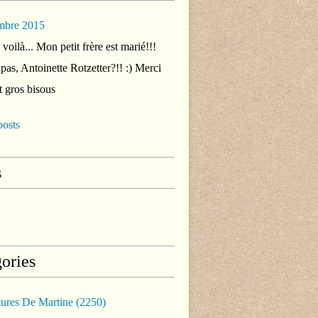
mbre 2015
voilà... Mon petit frère est marié!!!
 pas, Antoinette Rotzetter?!! :) Merci
t gros bisous
posts
s
ories
tures De Martine
(2250)