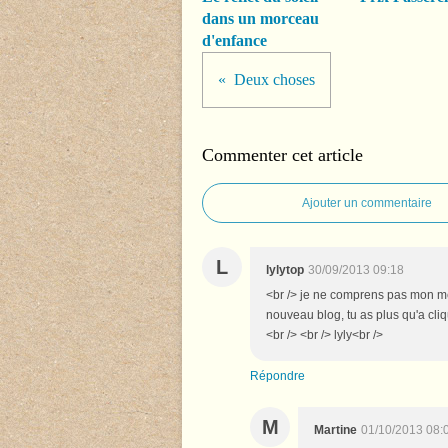
dans un morceau
d'enfance
Deux choses
Commenter cet article
Ajouter un commentaire
L
lylytop
30/09/2013 09:18
<br /> je ne comprens pas mon m
nouveau blog, tu as plus qu'a cliqu
<br /> <br /> lyly<br />
Répondre
M
Martine
01/10/2013 08: