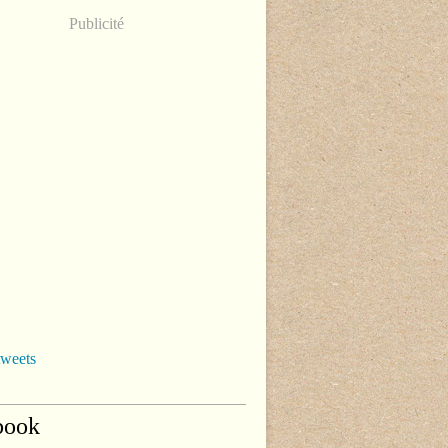
Publicité
tweets
book