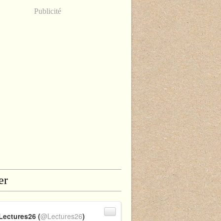
Publicité
er
Lectures26 (
@Lectures26
)