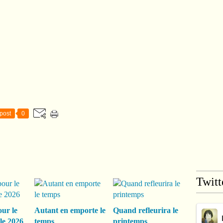
post
0
Twitt
our le
Autant en emporte le
Quand refleurira le
le 2026
temps
printemps