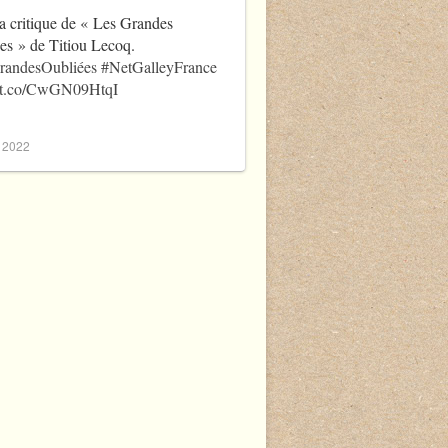
a critique de « Les Grandes
es » de Titiou Lecoq.
randesOubliées
#NetGalleyFrance
//t.co/CwGN09HtqI
, 2022