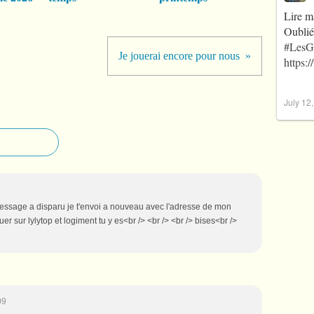
Lire m
Oublié
#LesG
Je jouerai encore pour nous
https:
July 12
essage a disparu je t'envoi a nouveau avec l'adresse de mon
er sur lylytop et logiment tu y es<br /> <br /> <br /> bises<br />
09