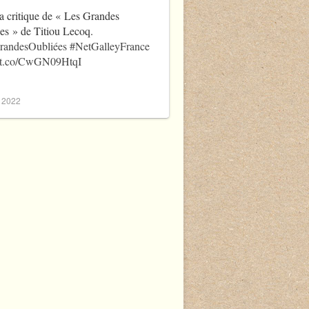
a critique de « Les Grandes
es » de Titiou Lecoq.
randesOubliées
#NetGalleyFrance
//t.co/CwGN09HtqI
, 2022