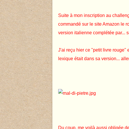
Suite à mon inscription au challe
commandé sur le site Amazon le ro
version italienne complétée par... 
J'ai reçu hier ce "petit livre rouge
lexique était dans sa version... al
Du coup, me voilà aussi obligée de