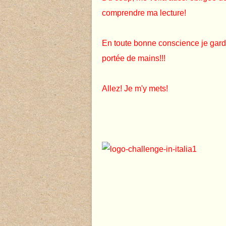
comprendre ma lecture!
En toute bonne conscience je garde
portée de mains!!!
Allez! Je m'y mets!