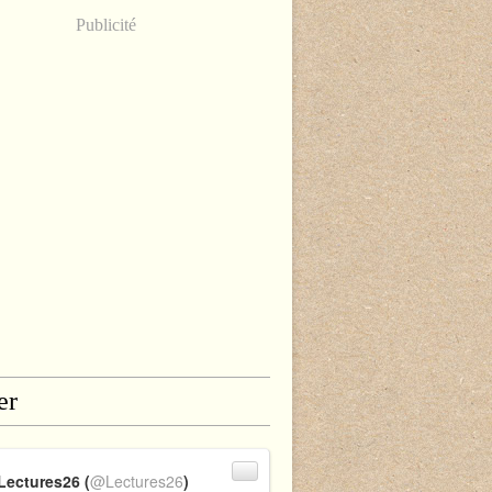
Publicité
er
Lectures26 (
@Lectures26
)