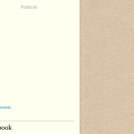
Publicité
tweets
book