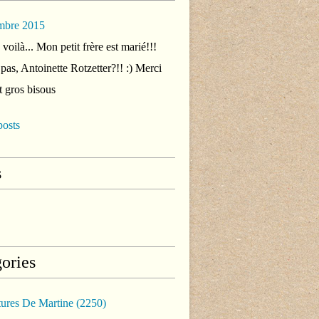
mbre 2015
voilà... Mon petit frère est marié!!!
 pas, Antoinette Rotzetter?!! :) Merci
t gros bisous
posts
s
ories
tures De Martine
(2250)