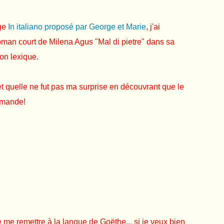
nge
In italiano proposé par George et Marie
, j'ai
man court de Milena Agus "Mal di pietre" dans sa
son lexique.
" et quelle ne fut pas ma surprise en découvrant que le
lemande!
 me remettre à la langue de Goëthe... si je veux bien