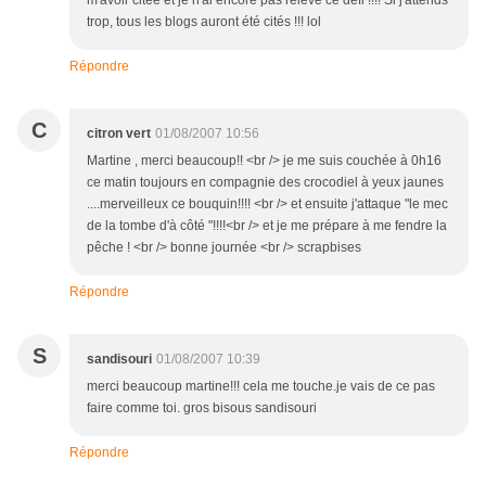
m'avoir citée et je n'ai encore pas relevé ce défi !!!! Si j'attends
trop, tous les blogs auront été cités !!! lol
Répondre
C
citron vert
01/08/2007 10:56
Martine , merci beaucoup!! <br /> je me suis couchée à 0h16
ce matin toujours en compagnie des crocodiel à yeux jaunes
....merveilleux ce bouquin!!!! <br /> et ensuite j'attaque "le mec
de la tombe d'à côté "!!!!<br /> et je me prépare à me fendre la
pêche ! <br /> bonne journée <br /> scrapbises
Répondre
S
sandisouri
01/08/2007 10:39
merci beaucoup martine!!! cela me touche.je vais de ce pas
faire comme toi. gros bisous sandisouri
Répondre