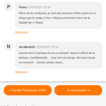
P
Patou
31/07/2007 20:39
Merci de ta confiance, je suis très honorée d'être parmi les 5
blogs que tu visites !!<br /> Bisous et encore merci de ta
fidélité<br /> Petou
Répondre
N
nicolbrod39
31/07/2007 19:54
saurai sans S puisque tu as un présent dans le début de ta
phrase, conditionnelle ... j'irai voir ces blogs, dès que j'aurai
un moment ... bonne soirée, bises,
Répondre
< Cyrille Printemps 1995
A vos books! >