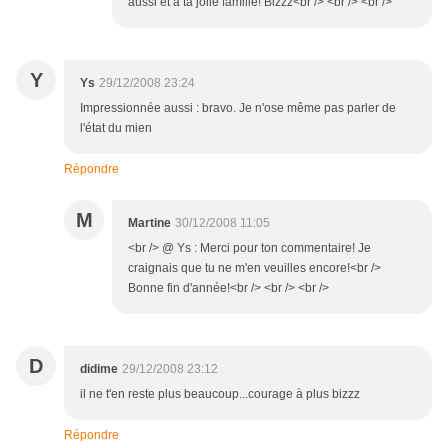
aussi et à ta jolie famille! Bizzz<br /> <br /> <br />
Y
Ys
29/12/2008 23:24
Impressionnée aussi : bravo. Je n'ose même pas parler de
l'état du mien
Répondre
M
Martine
30/12/2008 11:05
<br /> @ Ys : Merci pour ton commentaire! Je
craignais que tu ne m'en veuilles encore!<br />
Bonne fin d'année!<br /> <br /> <br />
D
didime
29/12/2008 23:12
il ne t'en reste plus beaucoup...courage à plus bizzz
Répondre