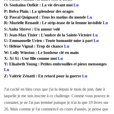
O: Soukaïna Oufkir : La vie devant moi
Lu
P: Belva Plain : La splendeur des orages
Q: Pascal Quignard : Tous les matins du monde
Lu
R: Murielle Renault : Le strip-tease de la femme invisible
Lu
S: Anita Shreve : Un amour volé
T: Jean-Max Tixier : L’ombre de
la Sainte-Victoire
Lu
U: Emmanuelle Urien : Toute humanité mise à part
Lu
V: Hélène Vignal : Trop de chance
Lu
W: Lolly Winston : Le bonheur clé en main
X: Xi Xi : Une fille comme moi
Lu
Y: Elisabeth Young : Petites embrouilles et pieux mensonges
Lu
Z: Valérie Zénatti : En retard pour la guerre
Lu
J'ai coché en bleu ceux que j'ai lu depuis le mois de juin, date à
laquelle je me suis inscrite à ce challenge. Comme vous pouvez le
constater, je ne l'ai pas terminé puisque je n'ai lu que 19 livres sur
26. Mais comme je l'ai commencé en cours d'année, je pense que