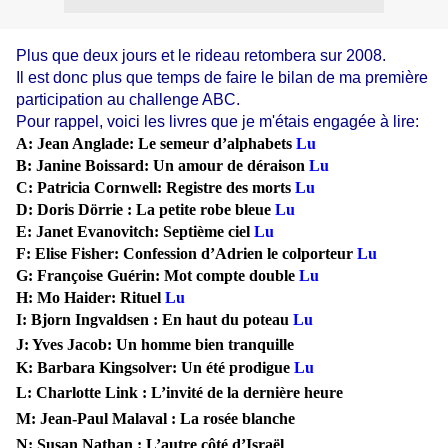
Plus que deux jours et le rideau retombera sur 2008.
Il est donc plus que temps de faire le bilan de ma première
participation au challenge ABC.
Pour rappel, voici les livres que je m'étais engagée à lire:
A: Jean Anglade: Le semeur d’alphabets
Lu
B: Janine Boissard: Un amour de déraison
Lu
C: Patricia Cornwell: Registre des morts
Lu
D: Doris Dörrie : La petite robe bleue
Lu
E: Janet Evanovitch: Septième ciel
Lu
F: Elise Fisher: Confession d’Adrien le colporteur
Lu
G: Françoise Guérin: Mot compte double
Lu
H: Mo Haider: Rituel
Lu
I: Bjorn Ingvaldsen : En haut du poteau
Lu
J: Yves Jacob: Un homme bien tranquille
K: Barbara Kingsolver: Un été prodigue
Lu
L: Charlotte Link : L’invité de la dernière heure
M: Jean-Paul Malaval : La rosée blanche
N: Susan Nathan : L’autre côté d’Israël