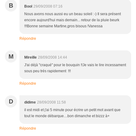
B
Bool
29/09/2008 07:16
Nous avons nous aussi eu un beau soleil :-) Il sera présent
encore aujourd'hui mais demain... retour de la pluie beurk
!!!Bonne semaine Martine,gros bisous !Vanessa
Répondre
M
Mireille
28/09/2008 14:44
J'ai déjà "craqué" pour le bouquin !!Je vais le lire incessament
sous peu trés rapidement !!!
Répondre
D
didime
28/09/2008 11:58
il est midi et j'ai 5 minute pour écrire un petit mot avant que
tout le monde débarque....bon dimanche et bizzz à+
Répondre