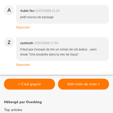
A
Aubin Teo
22/07/2008 21:24
petit coucou de passage
Répondre
Z
zazimuth
22/07/2008 17:54
Il faut que j'essaye de lire un roman de cet auteur... sans
doute "Une bouteille dans la mer de Gaza".
Répondre
< C'est gagné!
Méli-mélo de mots >
Hébergé par Overblog
Top articles