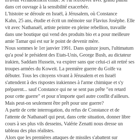
dans cet ouvrage à la sensibilité exacerbée.
L'histoire se déroule en Israël, à Jérusalem, où Constance
Kahn, 25 ans, étudie et écrit un mémoire sur Flavius Josèphe. Elle
vit avec Nathanaël, artiste peintre en pleine rebellion, travaille
dans une boutique qui vend des produits bio et a pour meilleure
amie Tamar qui est sur le point de devenir mère.
Nous sommes le 1er janvier 1991. Dans quinze jours, l'ultimatum
qu'a posé le président des Etats-Unis, George Bush, au dictateur
irakien, Saddam Hussein, va expirer sans que celui-ci ait retiré ses
troupes armées du Koweit. La première guerre du Golfe va
débuter. Tous les citoyens vivant à Jérusalem et en Israël
s'attendent à des rispostes irakiennes à l'arme chimique et s'y
préparent... sauf Constance qui ne se sent pas prête "en retard
pour cette guerre" et pour n'importe quel autre conflit d'ailleurs.
Mais peut-on seulement être prêt pour une guerre?
A partir de cette interrogation, du refus de Constance et de
l'attente de Nathanaël qui peut, dans cette situation, donner libre
cours à ses plus vils desseins, Valérie Zenatti nous dresse un
tableau des plus réalistes.
Alors que les premières attaques de missiles s'abattent sur