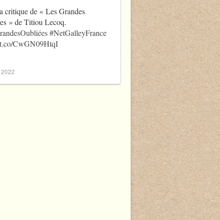
a critique de « Les Grandes
es » de Titiou Lecoq.
randesOubliées
#NetGalleyFrance
//t.co/CwGN09HtqI
, 2022