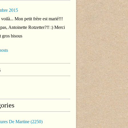
mbre 2015
voilà... Mon petit frère est marié!!!
 pas, Antoinette Rotzetter?!! :) Merci
t gros bisous
posts
s
ories
tures De Martine
(2250)