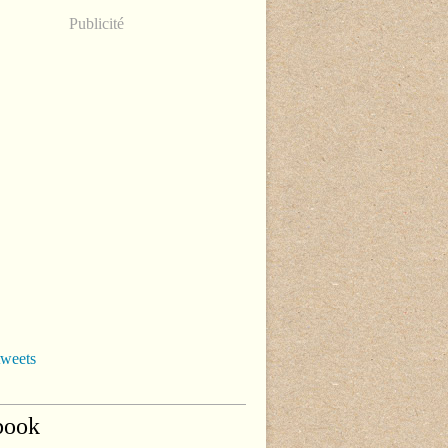
Publicité
tweets
book