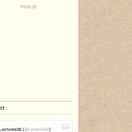
Publicité
er
Lectures26 (
@Lectures26
)