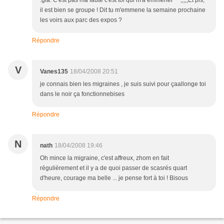
:gla: C'est pas ma faute c'est toi qui m'a emmener ^^;;;;;Et pis,
il est bien se groupe ! Dit tu m'emmene la semaine prochaine
les voirs aux parc des expos ?
Répondre
V
Vanes135
18/04/2008 20:51
je connais bien les migraines , je suis suivi pour çaallonge toi
dans le noir ça fonctionnebises
Répondre
N
nath
18/04/2008 19:46
Oh mince la migraine, c'est affreux, zhom en fait
régulièrement et il y a de quoi passer de scasrés quart
d'heure, courage ma belle ... je pense fort à toi ! Bisous
Répondre