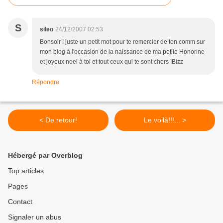
S
sileo
24/12/2007 02:53
Bonsoir ! juste un petit mot pour te remercier de ton comm sur
mon blog à l'occasion de la naissance de ma petite Honorine
et joyeux noel à toi et tout ceux qui te sont chers !Bizz
Répondre
< De retour!
Le voilà!!!... >
Hébergé par Overblog
Top articles
Pages
Contact
Signaler un abus