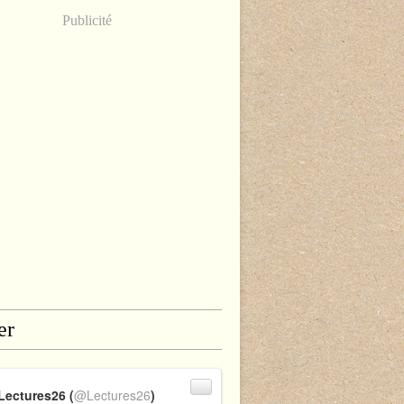
Publicité
er
Lectures26 (
@Lectures26
)