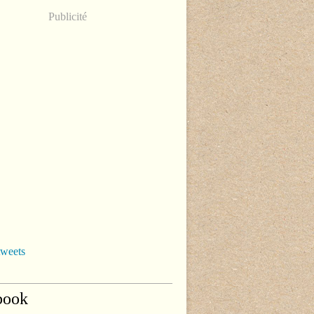
Publicité
tweets
book