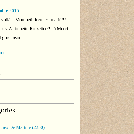
mbre 2015
voilà... Mon petit frère est marié!!!
 pas, Antoinette Rotzetter?!! :) Merci
t gros bisous
posts
s
ories
tures De Martine
(2250)