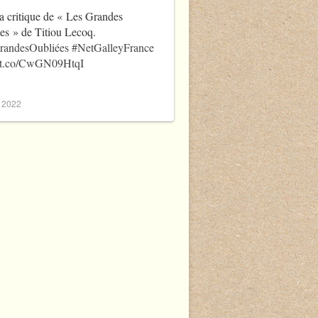
a critique de « Les Grandes
es » de Titiou Lecoq.
randesOubliées
#NetGalleyFrance
//t.co/CwGN09HtqI
, 2022