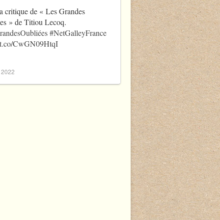
a critique de « Les Grandes
es » de Titiou Lecoq.
randesOubliées
#NetGalleyFrance
//t.co/CwGN09HtqI
, 2022