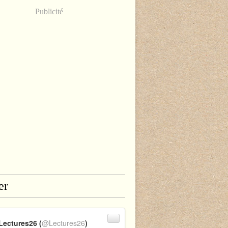
Publicité
er
Lectures26 (
@Lectures26
)