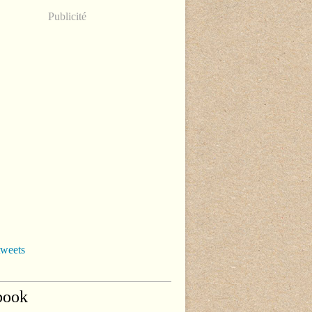
Publicité
tweets
book