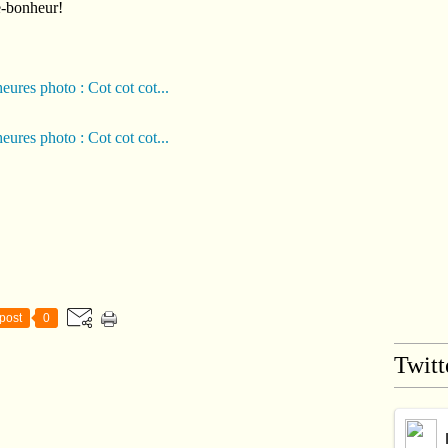
e-bonheur!
post
0
Twitt