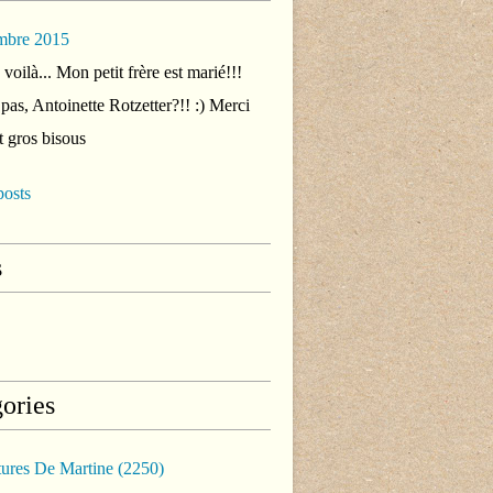
mbre 2015
voilà... Mon petit frère est marié!!!
 pas, Antoinette Rotzetter?!! :) Merci
t gros bisous
posts
s
ories
tures De Martine
(2250)