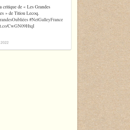
a critique de « Les Grandes
es » de Titiou Lecoq.
randesOubliées
#NetGalleyFrance
//t.co/CwGN09HtqI
, 2022