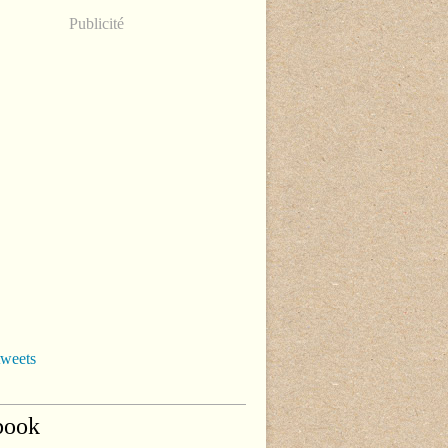
Publicité
tweets
book