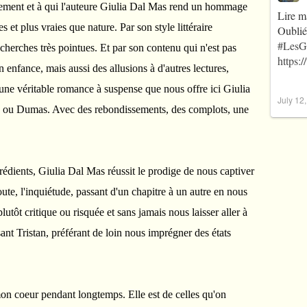
ièrement et à qui l'auteure Giulia Dal Mas rend un hommage
Lire m
 et plus vraies que nature. Par son style littéraire
Oublié
#LesG
recherches très pointues. Et par son contenu qui n'est pas
https:
 enfance, mais aussi des allusions à d'autres lectures,
une véritable romance à suspense que nous offre ici Giulia
July 12
o ou Dumas. Avec des rebondissements, des complots, une
édients, Giulia Dal Mas réussit le prodige de nous captiver
doute, l'inquiétude, passant d'un chapitre à un autre en nous
plutôt critique ou risquée et sans jamais nous laisser aller à
nt Tristan, préférant de loin nous imprégner des états
 mon coeur pendant longtemps. Elle est de celles qu'on