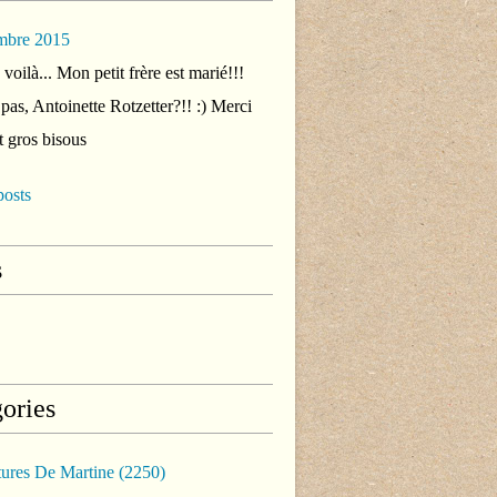
mbre 2015
voilà... Mon petit frère est marié!!!
 pas, Antoinette Rotzetter?!! :) Merci
t gros bisous
posts
s
ories
tures De Martine
(2250)