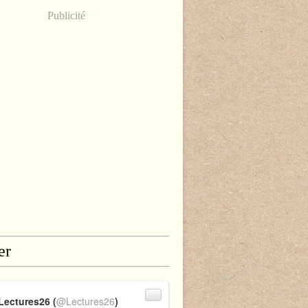
Publicité
er
Lectures26 (
@Lectures26
)