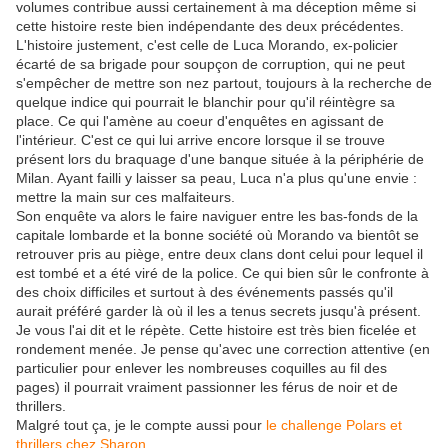
volumes contribue aussi certainement à ma déception même si
cette histoire reste bien indépendante des deux précédentes.
L'histoire justement, c'est celle de Luca Morando, ex-policier
écarté de sa brigade pour soupçon de corruption, qui ne peut
s'empêcher de mettre son nez partout, toujours à la recherche de
quelque indice qui pourrait le blanchir pour qu'il réintègre sa
place. Ce qui l'amène au coeur d'enquêtes en agissant de
l'intérieur. C'est ce qui lui arrive encore lorsque il se trouve
présent lors du braquage d'une banque située à la périphérie de
Milan. Ayant failli y laisser sa peau, Luca n'a plus qu'une envie :
mettre la main sur ces malfaiteurs.
Son enquête va alors le faire naviguer entre les bas-fonds de la
capitale lombarde et la bonne société où Morando va bientôt se
retrouver pris au piège, entre deux clans dont celui pour lequel il
est tombé et a été viré de la police. Ce qui bien sûr le confronte à
des choix difficiles et surtout à des événements passés qu'il
aurait préféré garder là où il les a tenus secrets jusqu'à présent.
Je vous l'ai dit et le répète. Cette histoire est très bien ficelée et
rondement menée. Je pense qu'avec une correction attentive (en
particulier pour enlever les nombreuses coquilles au fil des
pages) il pourrait vraiment passionner les férus de noir et de
thrillers.
Malgré tout ça, je le compte aussi pour
le challenge Polars et
thrillers chez Sharon
.