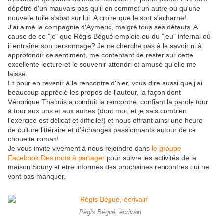
dépêtré d'un mauvais pas qu'il en commet un autre ou qu'une
nouvelle tuile s'abat sur lui. A croire que le sort s'acharne!
J'ai aimé la compagnie d'Aymeric, malgré tous ses défauts. A
cause de ce "je" que Régis Bégué emploie ou du "jeu" infernal où
il entraîne son personnage? Je ne cherche pas à le savoir ni à
approfondir ce sentiment, me contentant de rester sur cette
excellente lecture et le souvenir attendri et amusé qu'elle me
laisse.
Et pour en revenir à la rencontre d'hier, vous dire aussi que j'ai
beaucoup apprécié les propos de l'auteur, la façon dont
Véronique Thabuis a conduit la rencontre, confiant la parole tour
à tour aux uns et aux autres (dont moi, et je sais combien
l'exercice est délicat et difficile!) et nous offrant ainsi une heure
de culture littéraire et d'échanges passionnants autour de ce
chouette roman!
Je vous invite vivement à nous rejoindre dans
le groupe
Facebook Des mots à partager
pour suivre les activités de la
maison Souny et être informés des prochaines rencontres qui ne
vont pas manquer.
Régis Bégué, écrivain