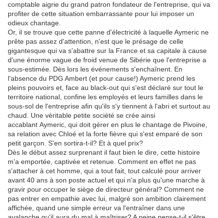
comptable aigrie du grand patron fondateur de l'entreprise, qui va
profiter de cette situation embarrassante pour lui imposer un
odieux chantage.
Or, il se trouve que cette panne d'électricité à laquelle Aymeric ne
prête pas assez d'attention, n'est que le présage de celle
gigantesque qui va s'abattre sur la France et sa capitale à cause
d'une énorme vague de froid venue de Sibérie que l'entreprise a
sous-estimée. Dès lors les événements s'enchaînent. En
l'absence du PDG Ambert (et pour cause!) Aymeric prend les
pleins pouvoirs et, face au black-out qui s'est déclaré sur tout le
territoire national, confine les employés et leurs familles dans le
sous-sol de l'entreprise afin qu'ils s'y tiennent à l'abri et surtout au
chaud. Une véritable petite société se crée ainsi
accablant Aymeric, qui doit gérer en plus le chantage de Pivoine,
sa relation avec Chloé et la forte fièvre qui s'est emparé de son
petit garçon. S'en sortira-t-il? Et à quel prix?
Dès le début assez surprenant il faut bien le dire, cette histoire
m'a emportée, captivée et retenue. Comment en effet ne pas
s'attacher à cet homme, qui a tout fait, tout calculé pour arriver
avant 40 ans à son poste actuel et qui n'a plus qu'une marche à
gravir pour occuper le siège de directeur général? Comment ne
pas entrer en empathie avec lui, malgré son ambition clairement
affichée, quand une simple erreur va l'entraîner dans une
avalanche qu'il aura du mal à maîtriser? A peine pense-t-il s'être