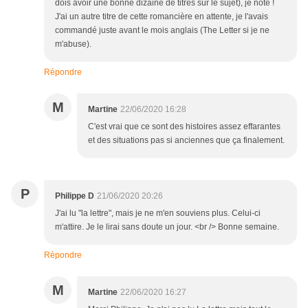
dois avoir une bonne dizaine de titres sur le sujet), je note !
J'ai un autre titre de cette romancière en attente, je l'avais
commandé juste avant le mois anglais (The Letter si je ne
m'abuse).
Répondre
M
Martine
22/06/2020 16:28
C'est vrai que ce sont des histoires assez effarantes
et des situations pas si anciennes que ça finalement.
P
Philippe D
21/06/2020 20:26
J'ai lu "la lettre", mais je ne m'en souviens plus. Celui-ci
m'attire. Je le lirai sans doute un jour. <br /> Bonne semaine.
Répondre
M
Martine
22/06/2020 16:27