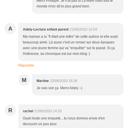
Merci Philippe. Je n'ai pas lu La lettre mais tout le
monde m'en dit le plus grand bien.
A
Adely-Lecture enfant parent
21/06/2020 15:54
Ma maman a lu "Il était une lettre" de cette autrice et elle avait
beaucoup aimé. Là aussi c'est un roman sur deux époques
avec une jeune femme qui va "enquêter" sur le passé. Si ça
t'intéresse, sa chronique est sur mon blog :)
Répondre
M
Martine
22/06/2020 16:26
Je vais voir ça. Merci Adely :-)
R
rachel
21/06/2020 14:20
Ouah toute une enquete....tu nous donnes envie d'en
decouvrir un peu plus