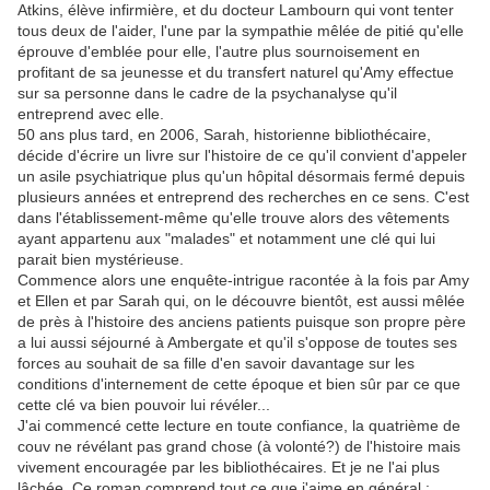
Atkins, élève infirmière, et du docteur Lambourn qui vont tenter
tous deux de l'aider, l'une par la sympathie mêlée de pitié qu'elle
éprouve d'emblée pour elle, l'autre plus sournoisement en
profitant de sa jeunesse et du transfert naturel qu'Amy effectue
sur sa personne dans le cadre de la psychanalyse qu'il
entreprend avec elle.
50 ans plus tard, en 2006, Sarah, historienne bibliothécaire,
décide d'écrire un livre sur l'histoire de ce qu'il convient d'appeler
un asile psychiatrique plus qu'un hôpital désormais fermé depuis
plusieurs années et entreprend des recherches en ce sens. C'est
dans l'établissement-même qu'elle trouve alors des vêtements
ayant appartenu aux "malades" et notamment une clé qui lui
parait bien mystérieuse.
Commence alors une enquête-intrigue racontée à la fois par Amy
et Ellen et par Sarah qui, on le découvre bientôt, est aussi mêlée
de près à l'histoire des anciens patients puisque son propre père
a lui aussi séjourné à Ambergate et qu'il s'oppose de toutes ses
forces au souhait de sa fille d'en savoir davantage sur les
conditions d'internement de cette époque et bien sûr par ce que
cette clé va bien pouvoir lui révéler...
J'ai commencé cette lecture en toute confiance, la quatrième de
couv ne révélant pas grand chose (à volonté?) de l'histoire mais
vivement encouragée par les bibliothécaires. Et je ne l'ai plus
lâchée. Ce roman comprend tout ce que j'aime en général :