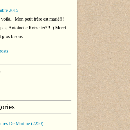
mbre 2015
voilà... Mon petit frère est marié!!!
 pas, Antoinette Rotzetter?!! :) Merci
t gros bisous
posts
s
ories
tures De Martine
(2250)