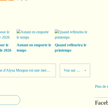
our le
Autant en emporte le
Quand refleurira le
le 2026
temps
printemps
Rien que la couverture de ce roman d'Alysa Morgon est une merveilleuse invitation à la lecture !!! #editionsluciensouny
Vue sur MON lac... 😊
Plus de 
Face