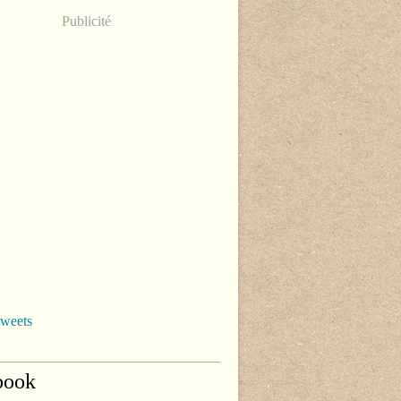
Publicité
tweets
book