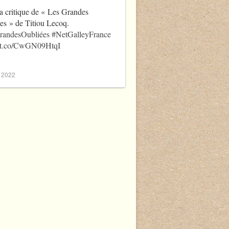
a critique de « Les Grandes
es » de Titiou Lecoq.
randesOubliées
#NetGalleyFrance
//t.co/CwGN09HtqI
, 2022