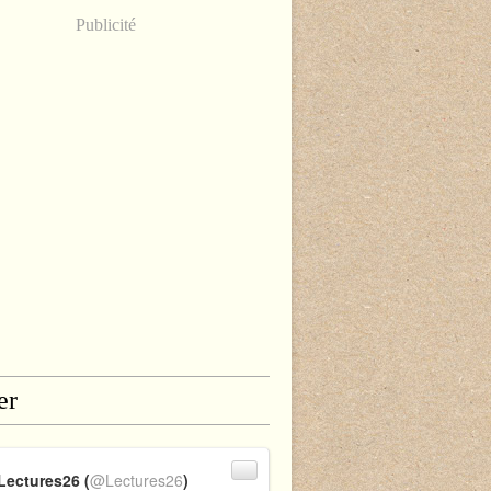
Publicité
er
Lectures26 (
@Lectures26
)