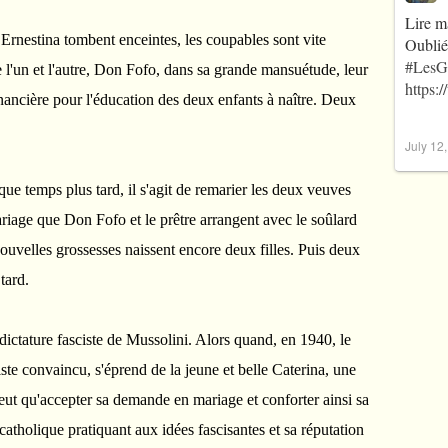
Lire m
rnestina tombent enceintes, les coupables sont vite
Oublié
#LesG
e l'un et l'autre, Don Fofo, dans sa grande mansuétude, leur
https:
ancière pour l'éducation des deux enfants à naître. Deux
July 12
que temps plus tard, il s'agit de remarier les deux veuves
riage que Don Fofo et le prêtre arrangent avec le soûlard
 nouvelles grossesses naissent encore deux filles. Puis deux
tard.
 dictature fasciste de Mussolini. Alors quand, en 1940, le
iste convaincu, s'éprend de la jeune et belle Caterina, une
eut qu'accepter sa demande en mariage et conforter ainsi sa
 catholique pratiquant aux idées fascisantes et sa réputation