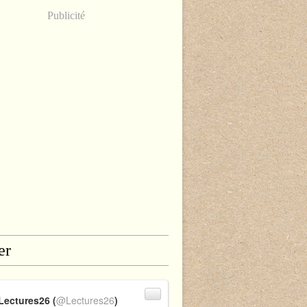
Publicité
er
Lectures26 (
@Lectures26
)