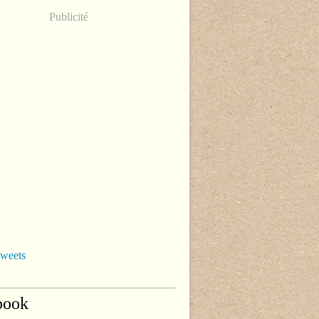
Publicité
tweets
book