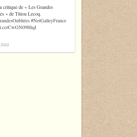
a critique de « Les Grandes
es » de Titiou Lecoq.
randesOubliées
#NetGalleyFrance
//t.co/CwGN09HtqI
, 2022