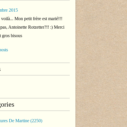
mbre 2015
voilà... Mon petit frère est marié!!!
 pas, Antoinette Rotzetter?!! :) Merci
t gros bisous
posts
s
ories
tures De Martine
(2250)