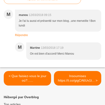
M
manou
12/03/2018 09:15
Je l'ai lu aussi et présenté sur mon blog...une merveille ! Bon
lundi
Répondre
M
Martine
13/03/2018 17:19
On est bien d'accord! Merci Manou
< Que faisiez-vous le jour
Insoumises
où?......
https://t.co/gigCA6Uv1t... >
Hébergé par Overblog
Top articles