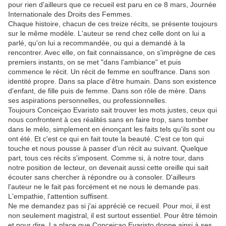
pour rien d'ailleurs que ce recueil est paru en ce 8 mars, Journée
Internationale des Droits des Femmes.
Chaque histoire, chacun de ces treize récits, se présente toujours
sur le même modèle. L'auteur se rend chez celle dont on lui a
parlé, qu'on lui a recommandée, ou qui a demandé à la
rencontrer. Avec elle, on fait connaissance, on s'imprègne de ces
premiers instants, on se met "dans l'ambiance" et puis
commence le récit. Un récit de femme en souffrance. Dans son
identité propre. Dans sa place d'être humain. Dans son existence
d'enfant, de fille puis de femme. Dans son rôle de mère. Dans
ses aspirations personnelles, ou professionnelles.
Toujours Conceiçao Evaristo sait trouver les mots justes, ceux qui
nous confrontent à ces réalités sans en faire trop, sans tomber
dans le mélo, simplement en énonçant les faits tels qu'ils sont ou
ont été. Et c'est ce qui en fait toute la beauté. C'est ce ton qui
touche et nous pousse à passer d'un récit au suivant. Quelque
part, tous ces récits s'imposent. Comme si, à notre tour, dans
notre position de lecteur, on devenait aussi cette oreille qui sait
écouter sans chercher à répondre ou à consoler. D'ailleurs
l'auteur ne le fait pas forcément et ne nous le demande pas.
L'empathie, l'attention suffisent.
Ne me demandez pas si j'ai apprécié ce recueil. Pour moi, il est
non seulement magistral, il est surtout essentiel. Pour être témoin
et pour dire. La place que Conceiçao Evaristo donne ainsi à ses