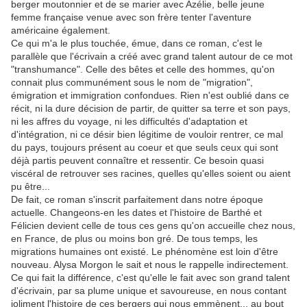
berger moutonnier et de se marier avec Azélie, belle jeune
femme française venue avec son frère tenter l'aventure
américaine également.
Ce qui m'a le plus touchée, émue, dans ce roman, c'est le
parallèle que l'écrivain a créé avec grand talent autour de ce mot
"transhumance". Celle des bêtes et celle des hommes, qu'on
connait plus communément sous le nom de "migration",
émigration et immigration confondues. Rien n'est oublié dans ce
récit, ni la dure décision de partir, de quitter sa terre et son pays,
ni les affres du voyage, ni les difficultés d'adaptation et
d'intégration, ni ce désir bien légitime de vouloir rentrer, ce mal
du pays, toujours présent au coeur et que seuls ceux qui sont
déjà partis peuvent connaître et ressentir. Ce besoin quasi
viscéral de retrouver ses racines, quelles qu'elles soient ou aient
pu être...
De fait, ce roman s'inscrit parfaitement dans notre époque
actuelle. Changeons-en les dates et l'histoire de Barthé et
Félicien devient celle de tous ces gens qu'on accueille chez nous,
en France, de plus ou moins bon gré. De tous temps, les
migrations humaines ont existé. Le phénomène est loin d'être
nouveau. Alysa Morgon le sait et nous le rappelle indirectement.
Ce qui fait la différence, c'est qu'elle le fait avec son grand talent
d'écrivain, par sa plume unique et savoureuse, en nous contant
joliment l'histoire de ces bergers qui nous emmènent... au bout