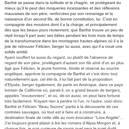
Barthé se passe dans la solitude et le chagrin, se protégeant du
mieux qu'il le peut des moqueries incessantes et des réflexions
mauvaises de son père, renforcées par son remariage et la
naissance d'un second fils, de bonne constitution, lui. C'est en
compagnie des moutons dont il a la charge, et principalement
dès que les beaux jours reviennent, que Barthé trouve un peu de
répit lorsqu'il part avec ses bêtes pendant les trois mois de temps
de la transhumance dans les montagnes hautes-alpines où il a la
joie de retrouver Félicien, berger lui aussi, avec qui il a noué une
solide amitié.
Ayant souffert lui aussi du regard, ou plutôt de l'absence de
regard de son père, privilégiant d'autant son fils aîné d'un an plus
âgé que Félicien, le jeune homme, timide et réservé au sourire
angélique, apprécie la compagnie de Barthé et c'est donc tout
naturellement que, cet été-là, il lui fait part de la proposition
d'Elysée, berger également, de partir en Amérique, dans ce pays
lointain de Californie où, parait-il, on a grand besoin de bergers,
appelés "moutonniers", et où, dit-on aussi, on peut faire fortune
très facilement. N'ayant rien à perdre ni l'un, ni l'autre, voici donc
Barthé et Félicien "Beau Sourire" partis à la découverte de ces
contrées sauvages, où tout est à faire et à construire, à
destination finale de cette ville au nom évocateur "Loss Angèle"...
J'ai toujours grand plaisir à lire les romans d'Alysa Morgon et, à
chaque fois, je suis curieuse de savoir quel sera le sujet dudit