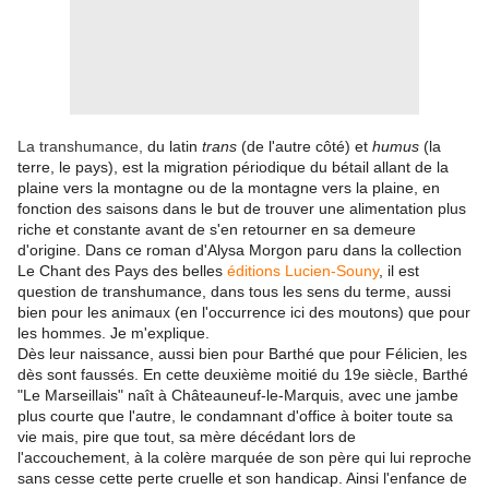
La transhumance,
du latin
trans
(de l'autre côté) et
humus
(la
terre, le pays), est la migration périodique du
bétail allant
de la
plaine vers la montagne ou de la montagne vers la plaine, en
fonction des
saisons dans le but de trouver une alimentation plus
riche et constante avant de s'en retourner en sa demeure
d'origine.
Dans ce roman d'Alysa Morgon paru dans la collection
Le Chant des Pays des belles
éditions Lucien-Souny
, il est
question de transhumance, dans tous les sens du terme, aussi
bien pour les animaux (en l'occurrence ici des moutons) que pour
les hommes. Je m'explique.
Dès leur naissance, aussi bien pour Barthé que pour Félicien, les
dès sont faussés. En cette deuxième moitié du 19e siècle, Barthé
"Le Marseillais" naît à Châteauneuf-le-Marquis, avec une jambe
plus courte que l'autre, le condamnant d'office à boiter toute sa
vie mais, pire que tout, sa mère décédant lors de
l'accouchement, à la colère marquée de son père qui lui reproche
sans cesse cette perte cruelle et son handicap. Ainsi l'enfance de