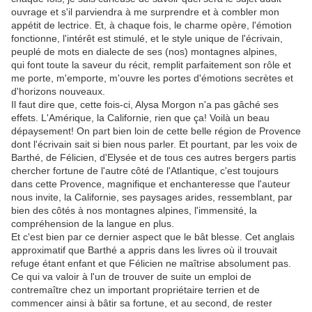
ouvrage et s'il parviendra à me surprendre et à combler mon
appétit de lectrice. Et, à chaque fois, le charme opère, l'émotion
fonctionne, l'intérêt est stimulé, et le style unique de l'écrivain,
peuplé de mots en dialecte de ses (nos) montagnes alpines,
qui font toute la saveur du récit, remplit parfaitement son rôle et
me porte, m'emporte, m'ouvre les portes d'émotions secrètes et
d'horizons nouveaux.
Il faut dire que, cette fois-ci, Alysa Morgon n'a pas gâché ses
effets. L'Amérique, la Californie, rien que ça! Voilà un beau
dépaysement! On part bien loin de cette belle région de Provence
dont l'écrivain sait si bien nous parler. Et pourtant, par les voix de
Barthé, de Félicien, d'Elysée et de tous ces autres bergers partis
chercher fortune de l'autre côté de l'Atlantique, c'est toujours
dans cette Provence, magnifique et enchanteresse que l'auteur
nous invite, la Californie, ses paysages arides, ressemblant, par
bien des côtés à nos montagnes alpines, l'immensité, la
compréhension de la langue en plus.
Et c'est bien par ce dernier aspect que le bât blesse. Cet anglais
approximatif que Barthé a appris dans les livres où il trouvait
refuge étant enfant et que Félicien ne maîtrise absolument pas.
Ce qui va valoir à l'un de trouver de suite un emploi de
contremaître chez un important propriétaire terrien et de
commencer ainsi à bâtir sa fortune, et au second, de rester