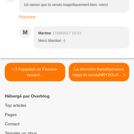
Un ramon que tu vends magnifiquement bien. merci
Répondre
M
Martine
17/08/2017 10:03
Merci Manika! :-)
< Il l'appelait sa Femme-
La dernière transhumance
renard...
https://t.co/sluHRY2GuX... >
Hébergé par Overblog
Top articles
Pages
Contact
Signaler un abus