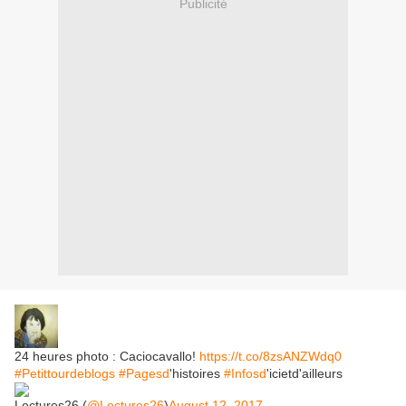
Publicité
24 heures photo : Caciocavallo!
https://t.co/8zsANZWdq0
#Petittourdeblogs
#Pagesd
'histoires
#Infosd
'icietd'ailleurs
Lectures26 (
@Lectures26
)
August 12, 2017