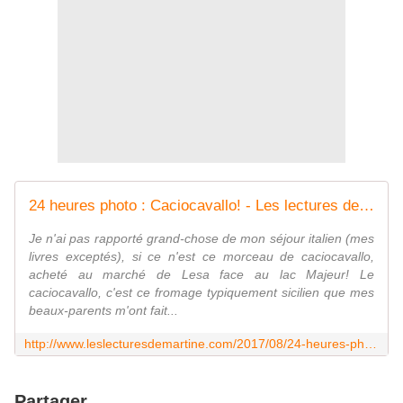
24 heures photo : Caciocavallo! - Les lectures de Martine (et plus)
Je n'ai pas rapporté grand-chose de mon séjour italien (mes
livres exceptés), si ce n'est ce morceau de caciocavallo,
acheté au marché de Lesa face au lac Majeur! Le
caciocavallo, c'est ce fromage typiquement sicilien que mes
beaux-parents m'ont fait...
http://www.leslecturesdemartine.com/2017/08/24-heures-photo-caciocavallo.html?utm_source=_ob_share&utm_medium=_ob_twitter&utm_campaign=_ob_share_auto
Partager