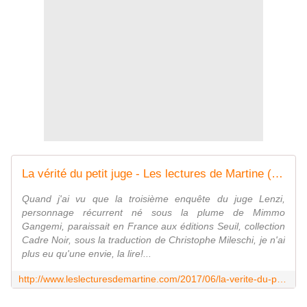
La vérité du petit juge - Les lectures de Martine (et plus)
Quand j'ai vu que la troisième enquête du juge Lenzi,
personnage récurrent né sous la plume de Mimmo
Gangemi, paraissait en France aux éditions Seuil, collection
Cadre Noir, sous la traduction de Christophe Mileschi, je n'ai
plus eu qu'une envie, la lire!...
http://www.leslecturesdemartine.com/2017/06/la-verite-du-petit-juge.html?utm_source=_ob_share&utm_medium=_ob_twitter&utm_campaign=_ob_share_auto