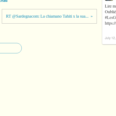
ceau
Lire m
Oublié
RT @Sardegnacom: La chiamano Tahiti x la sua...
#LesG
https:
July 12