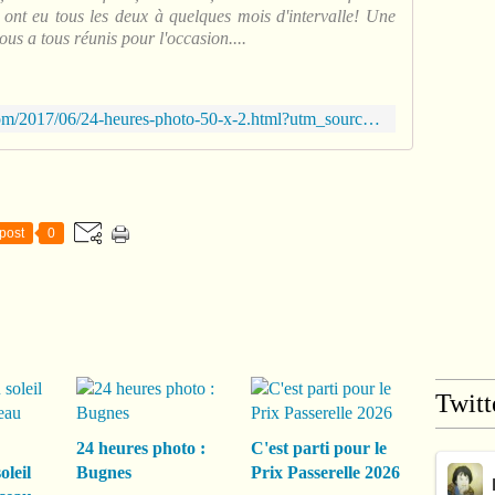
s ont eu tous les deux à quelques mois d'intervalle! Une
nous a tous réunis pour l'occasion....
http://www.leslecturesdemartine.com/2017/06/24-heures-photo-50-x-2.html?utm_source=_ob_share&utm_medium=_ob_twitter&utm_campaign=_ob_share_auto
post
0
Twitt
24 heures photo :
C'est parti pour le
oleil
Bugnes
Prix Passerelle 2026