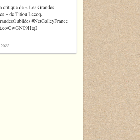
a critique de « Les Grandes
es » de Titiou Lecoq.
randesOubliées
#NetGalleyFrance
//t.co/CwGN09HtqI
, 2022