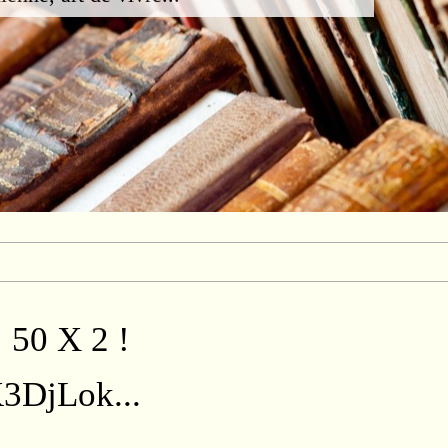
 50 X 2 !
K3DjLok...