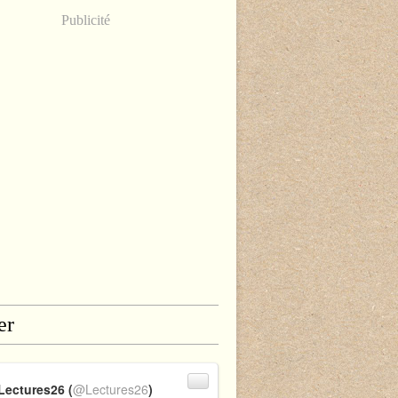
Publicité
er
Lectures26 (
@Lectures26
)