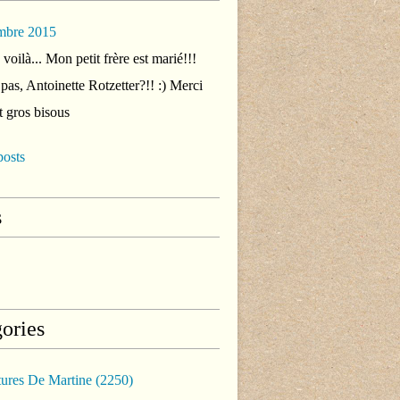
mbre 2015
voilà... Mon petit frère est marié!!!
 pas, Antoinette Rotzetter?!! :) Merci
t gros bisous
posts
s
ories
tures De Martine
(2250)