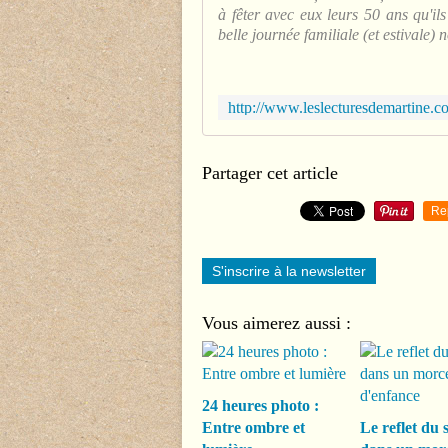
à fêter avec eux leurs 50 ans qu'il
belle journée familiale (et estivale) 
Partager cet article
Re
S'inscrire à la newsletter
Vous aimerez aussi :
24 heures photo :
Entre ombre et
Le reflet du s