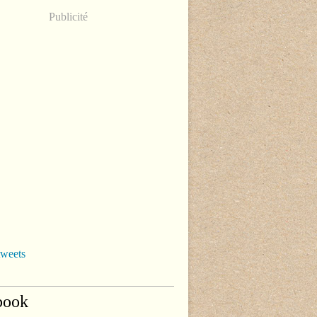
Publicité
tweets
book