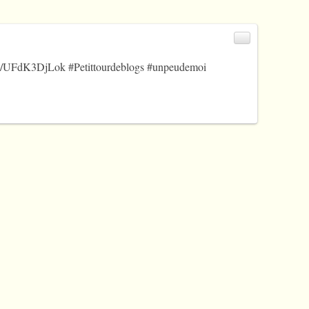
.co/UFdK3DjLok
#Petittourdeblogs
#unpeudemoi