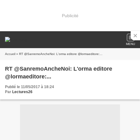
Publicité
MENU
Accueil
» RT @SanremoAncheNoi: L'orma editore @lormaeditore:...
RT @SanremoAncheNoi: L'orma editore
@lormaeditore:...
Publié le 11/05/2017 à 18:24
Par
Lectures26