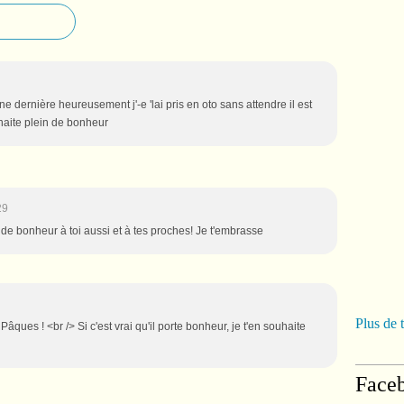
ine dernière heureusement j'-e 'lai pris en oto sans attendre il est
uhaite plein de bonheur
29
 de bonheur à toi aussi et à tes proches! Je t'embrasse
Plus de 
 Pâques ! <br /> Si c'est vrai qu'il porte bonheur, je t'en souhaite
Face