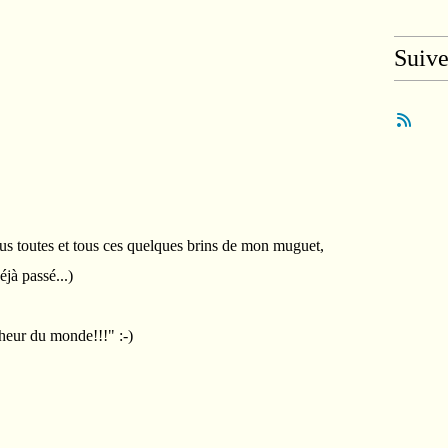
Suiv
ous toutes et tous ces quelques brins de mon muguet,
jà passé...)
nheur du monde!!!" :-)