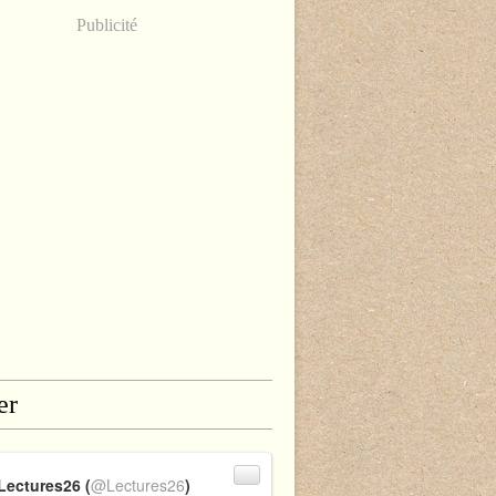
Publicité
er
Lectures26 (
@Lectures26
)