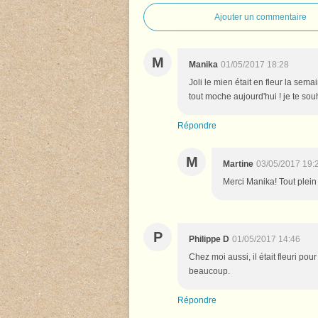
Ajouter un commentaire
M
Manika
01/05/2017 18:28
Joli le mien était en fleur la sema
tout moche aujourd'hui ! je te so
Répondre
M
Martine
03/05/2017 19:
Merci Manika! Tout plein
P
Philippe D
01/05/2017 14:46
Chez moi aussi, il était fleuri pour
beaucoup.
Répondre