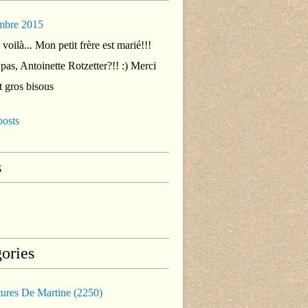
mbre 2015
voilà... Mon petit frère est marié!!!
 pas, Antoinette Rotzetter?!! :) Merci
t gros bisous
posts
s
ories
tures De Martine
(2250)