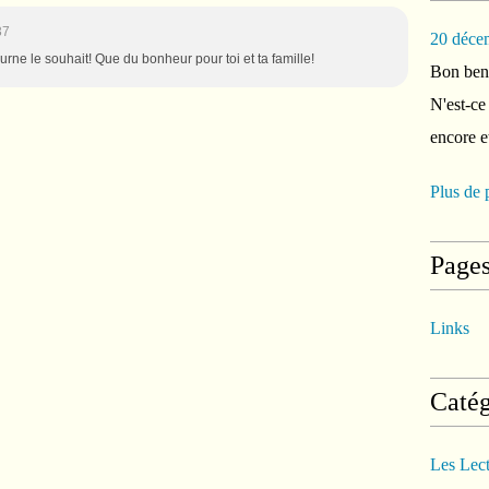
37
20 déce
ourne le souhait! Que du bonheur pour toi et ta famille!
Bon ben 
N'est-ce
encore e
Plus de 
Page
Links
Catég
Les Lec