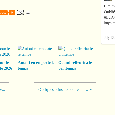
Lire m
Oublié
post
0
#LesG
https:
July 12
our le
Autant en emporte le
Quand refleurira le
le 2026
temps
printemps
...
Quelques brins de bonheur......