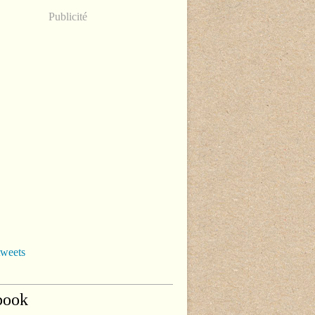
Publicité
tweets
book