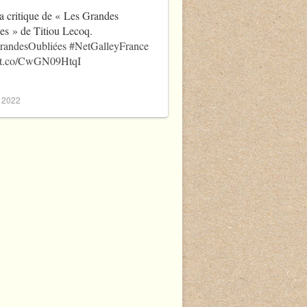
a critique de « Les Grandes
es » de Titiou Lecoq.
randesOubliées
#NetGalleyFrance
//t.co/CwGN09HtqI
, 2022