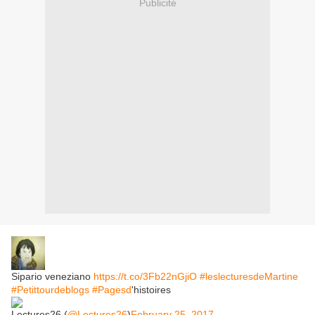
Publicité
Sipario veneziano
https://t.co/3Fb22nGjiO
#leslecturesdeMartine
#Petittourdeblogs
#Pagesd
'histoires
Lectures26 (
@Lectures26
)
February 25, 2017