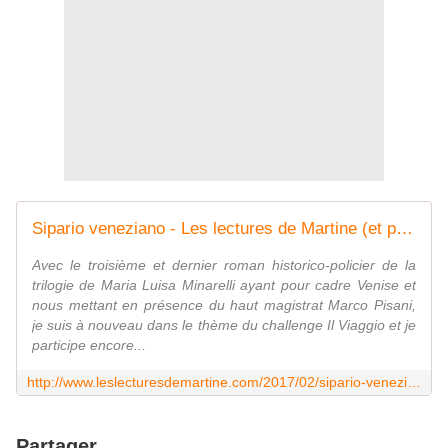
Sipario veneziano - Les lectures de Martine (et plus)
Avec le troisième et dernier roman historico-policier de la
trilogie de Maria Luisa Minarelli ayant pour cadre Venise et
nous mettant en présence du haut magistrat Marco Pisani,
je suis à nouveau dans le thème du challenge Il Viaggio et je
participe encore...
http://www.leslecturesdemartine.com/2017/02/sipario-veneziano.html?utm_source=_ob_share&utm_medium=_ob_twitter&utm_campaign=_ob_share_auto
Partager