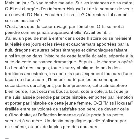
Mais un jour O-Nao tombe malade. Sur les instances de sa mère,
O-Ei est chargée d'en informer Hokusaï et de le sommer de venir
au chevet d'O-Nao. Ecoutera-t-il sa fille? Ou restera-t-il campé
sur ses positions?
C'est alors que, le coeur ravagé par l'émotion, O-Ei se met à
peindre comme jamais auparavant elle n'avait peint...
J'ai eu un peu de mal à entrer dans cette histoire où se mêlaient
la réalité des jours et les rêves et cauchemars apportées par la
nuit, dragons et autres bêtes étranges et démoniaques faisant
ainsi irruption dans l'histoire de cette famille éclatée, séparée à la
suite de cette naissance dramatique. Et puis... le charme a opéré.
La beauté des images, toute leur symbolique, le poids des
traditions ancestrales, les non-dits qui s'expriment toujours d'une
façon ou d'une autre, l'humour porté par les personnages
secondaires qui allègent, par leur présence, cette atmosphère
bien lourde, Tout ceci mis bout à bout, côte à côte, a fait que je
me suis laissée prendre par cette histoire, emporter par l'émotion
et porter par l'histoire de cette jeune femme, O-Ei "Miss Hokusaï"
tiraillée entre sa volonté de satisfaire son père, de devenir celle
qu'il souhaite, et l'affection immense qu'elle porte à sa petite
soeur et à sa mère. Un destin magnifique qu'elle réalisera par
elle-même, au prix de la plus pire des douleurs.