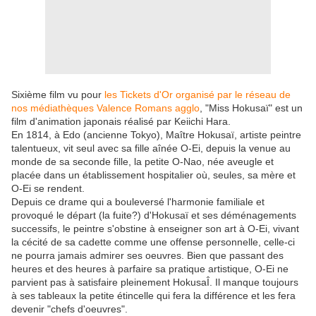
Sixième film vu pour
les Tickets d'Or organisé par le réseau de
nos médiathèques Valence Romans agglo
, "Miss Hokusaï" est un
film d'animation japonais réalisé par Keiichi Hara.
En 1814, à Edo (ancienne Tokyo), Maître Hokusaï, artiste peintre
talentueux, vit seul avec sa fille aînée O-Ei, depuis la venue au
monde de sa seconde fille, la petite O-Nao, née aveugle et
placée dans un établissement hospitalier où, seules, sa mère et
O-Ei se rendent.
Depuis ce drame qui a bouleversé l'harmonie familiale et
provoqué le départ (la fuite?) d'Hokusaï et ses déménagements
successifs, le peintre s'obstine à enseigner son art à O-Ei, vivant
la cécité de sa cadette comme une offense personnelle, celle-ci
ne pourra jamais admirer ses oeuvres. Bien que passant des
heures et des heures à parfaire sa pratique artistique, O-Ei ne
parvient pas à satisfaire pleinement HokusaÎ. Il manque toujours
à ses tableaux la petite étincelle qui fera la différence et les fera
devenir "chefs d'oeuvres".