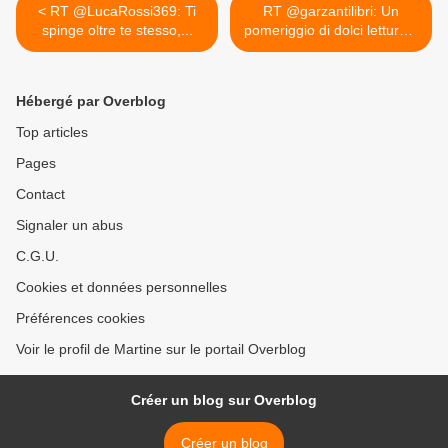
< RT @LucaRossi369: Ti
RT @garzantilibri: Un
spinge oltre te stesso,...
pomeriggio di dolci letture...
>
Hébergé par Overblog
Top articles
Pages
Contact
Signaler un abus
C.G.U.
Cookies et données personnelles
Préférences cookies
Voir le profil de Martine sur le portail Overblog
Créer un blog sur Overblog
Créer un blog