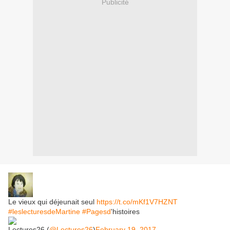
Publicité
Le vieux qui déjeunait seul
https://t.co/mKf1V7HZNT
#leslecturesdeMartine
#Pagesd
'histoires
Lectures26 (
@Lectures26
)
February 19, 2017