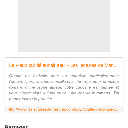
Le vieux qui déjeunait seul - Les lectures de Martine (et plus)
Quand un écrivain dont on apprécie particulièrement
l'oeuvre littéraire vous conseille la lecture des deux premiers
romans d'une jeune auteur, votre curiosité est piquée et
vous n'avez alors qu'une envie : lire ces deux romans. J'ai
donc réservé le premier...
http://www.leslecturesdemartine.com/2017/02/le-vieux-qui-dejeunait-seul.html?utm_source=_ob_share&utm_medium=_ob_twitter&utm_campaign=_ob_share_auto
Partager