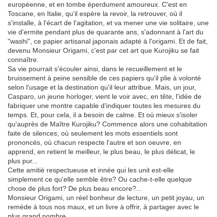
européenne, et en tombe éperdument amoureux. C'est en
Toscane, en Italie, qu'il espère la revoir, la retrouver, où il
s'installe, à l'écart de l'agitation, et va mener une vie solitaire, une
vie d'ermite pendant plus de quarante ans, s'adonnant à l'art du
"washi", ce papier artisanal japonais adapté à l'origami. Et de fait,
devenu Monsieur Origami, c'est par cet art que Kurojiku se fait
connaître.
Sa vie pourrait s'écouler ainsi, dans le recueillement et le
bruissement à peine sensible de ces papiers qu'il plie à volonté
selon l'usage et la destination qu'il leur attribue. Mais, un jour,
Casparo, un jeune horloger, vient le voir avec, en tête, l'idée de
fabriquer une montre capable d'indiquer toutes les mesures du
temps. Et, pour cela, il a besoin de calme. Et où mieux s'isoler
qu'auprès de Maître Kurojiku? Commence alors une cohabitation
faite de silences, où seulement les mots essentiels sont
prononcés, où chacun respecte l'autre et son oeuvre, en
apprend, en retient le meilleur, le plus beau, le plus délicat, le
plus pur...
Cette amitié respectueuse et innée qui les unit est-elle
simplement ce qu'elle semble être? Ou cache-t-elle quelque
chose de plus fort? De plus beau encore?...
Monsieur Origami, un réel bonheur de lecture, un petit joyau, un
remède à tous nos maux, et un livre à offrir, à partager avec le
plus grand nombre...