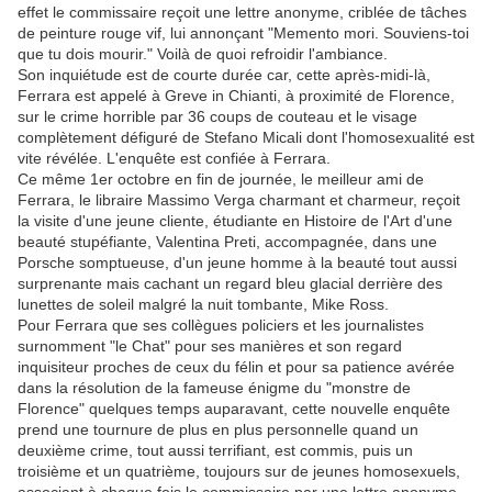
effet le commissaire reçoit une lettre anonyme, criblée de tâches
de peinture rouge vif, lui annonçant "Memento mori. Souviens-toi
que tu dois mourir." Voilà de quoi refroidir l'ambiance.
Son inquiétude est de courte durée car, cette après-midi-là,
Ferrara est appelé à Greve in Chianti, à proximité de Florence,
sur le crime horrible par 36 coups de couteau et le visage
complètement défiguré de Stefano Micali dont l'homosexualité est
vite révélée. L'enquête est confiée à Ferrara.
Ce même 1er octobre en fin de journée, le meilleur ami de
Ferrara, le libraire Massimo Verga charmant et charmeur, reçoit
la visite d'une jeune cliente, étudiante en Histoire de l'Art d'une
beauté stupéfiante, Valentina Preti, accompagnée, dans une
Porsche somptueuse, d'un jeune homme à la beauté tout aussi
surprenante mais cachant un regard bleu glacial derrière des
lunettes de soleil malgré la nuit tombante, Mike Ross.
Pour Ferrara que ses collègues policiers et les journalistes
surnomment "le Chat" pour ses manières et son regard
inquisiteur proches de ceux du félin et pour sa patience avérée
dans la résolution de la fameuse énigme du "monstre de
Florence" quelques temps auparavant, cette nouvelle enquête
prend une tournure de plus en plus personnelle quand un
deuxième crime, tout aussi terrifiant, est commis, puis un
troisième et un quatrième, toujours sur de jeunes homosexuels,