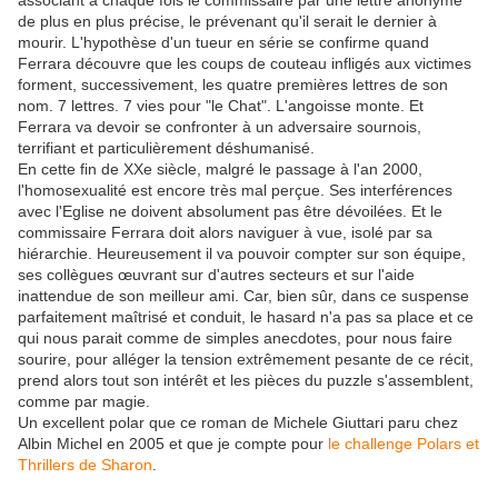
associant à chaque fois le commissaire par une lettre anonyme
de plus en plus précise, le prévenant qu'il serait le dernier à
mourir. L'hypothèse d'un tueur en série se confirme quand
Ferrara découvre que les coups de couteau infligés aux victimes
forment, successivement, les quatre premières lettres de son
nom. 7 lettres. 7 vies pour "le Chat". L'angoisse monte. Et
Ferrara va devoir se confronter à un adversaire sournois,
terrifiant et particulièrement déshumanisé.
En cette fin de XXe siècle, malgré le passage à l'an 2000,
l'homosexualité est encore très mal perçue. Ses interférences
avec l'Eglise ne doivent absolument pas être dévoilées. Et le
commissaire Ferrara doit alors naviguer à vue, isolé par sa
hiérarchie. Heureusement il va pouvoir compter sur son équipe,
ses collègues œuvrant sur d'autres secteurs et sur l'aide
inattendue de son meilleur ami. Car, bien sûr, dans ce suspense
parfaitement maîtrisé et conduit, le hasard n'a pas sa place et ce
qui nous parait comme de simples anecdotes, pour nous faire
sourire, pour alléger la tension extrêmement pesante de ce récit,
prend alors tout son intérêt et les pièces du puzzle s'assemblent,
comme par magie.
Un excellent polar que ce roman de Michele Giuttari paru chez
Albin Michel en 2005 et que je compte pour
le challenge Polars et
Thrillers de Sharon
.