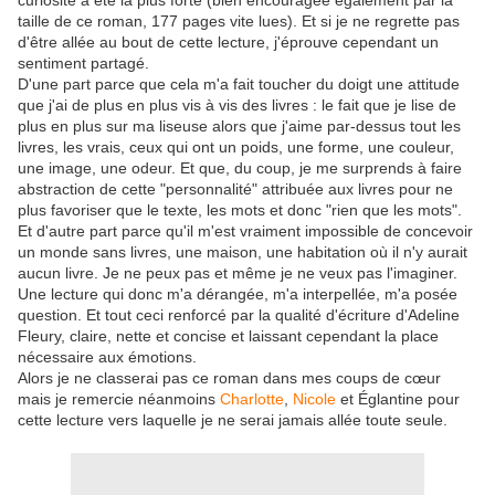
curiosité a été la plus forte (bien encouragée également par la
taille de ce roman, 177 pages vite lues). Et si je ne regrette pas
d'être allée au bout de cette lecture, j'éprouve cependant un
sentiment partagé.
D'une part parce que cela m'a fait toucher du doigt une attitude
que j'ai de plus en plus vis à vis des livres : le fait que je lise de
plus en plus sur ma liseuse alors que j'aime par-dessus tout les
livres, les vrais, ceux qui ont un poids, une forme, une couleur,
une image, une odeur. Et que, du coup, je me surprends à faire
abstraction de cette "personnalité" attribuée aux livres pour ne
plus favoriser que le texte, les mots et donc "rien que les mots".
Et d'autre part parce qu'il m'est vraiment impossible de concevoir
un monde sans livres, une maison, une habitation où il n'y aurait
aucun livre. Je ne peux pas et même je ne veux pas l'imaginer.
Une lecture qui donc m'a dérangée, m'a interpellée, m'a posée
question. Et tout ceci renforcé par la qualité d'écriture d'Adeline
Fleury, claire, nette et concise et laissant cependant la place
nécessaire aux émotions.
Alors je ne classerai pas ce roman dans mes coups de cœur
mais je remercie néanmoins
Charlotte
,
Nicole
et Églantine pour
cette lecture vers laquelle je ne serai jamais allée toute seule.