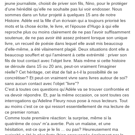
jeune journaliste, choisit de priver son fils, Nino, pour le protéger
d'une hérédité qu'elle ne souhaite pas lui voir endosser. Nous
sommes dans un futur projeté à quelques 15 ans de notre
Histoire. Adèle est la fille d'un écrivain qui a toujours priorisé les
mots et la chose écrite, le livre, et l'épouse d'Hugo à qui elle
reproche plus ou moins clairement de ne pas l'avoir suffisamment
soutenue, de ne pas avoir été assez présent lorsque son unique
livre, un recueil de poésie dans lequel elle avait mis beaucoup
d'elle-même, a été vilainement plagié. Deux situations dont elle a
beaucoup souffert et qui l'amènent à cette extrémité : priver son
fils de tout contact avec l'objet livre. Mais même si cette histoire
se déroule dans 15 ou 20 ans, peut-on vraiment l'imaginer
réelle? Cet héritage, cet état de fait a-t-il la possibilité de se
concrétiser? Et peut-on vraiment vivre sans livres autour de soi?
sans aucun contact avec l'objet "livre"?
C'est à toutes ces questions qu'Adèle va se trouver confrontée et
va devoir répondre. Et, par la même occasion, ce sont toutes ces
interrogations qu'Adeline Fleury nous pose à nous lecteurs. Tout
au moins c'est ce ce qui ressort essentiellement de ma lecture de
ce premier roman.
Comme toute première réaction: la surprise, même si la
quatrième de couv' m'a avertie. Puis un malaise, et une
hésitation, est-ce que je le lis ... ou pas? Heureusement ma