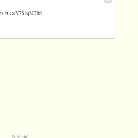
tps://t.co/Y7S8qMT8fl
Publicité