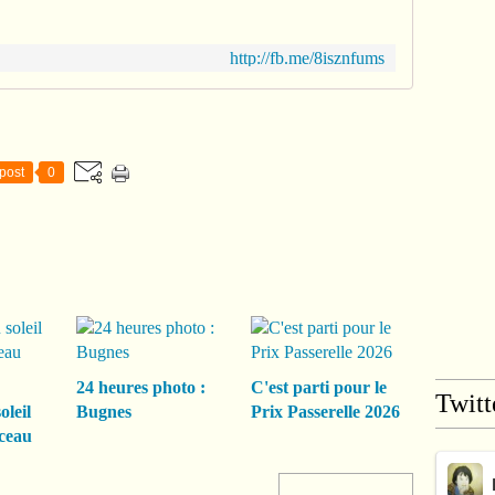
http://fb.me/8isznfums
post
0
24 heures photo :
C'est parti pour le
Twitt
oleil
Bugnes
Prix Passerelle 2026
ceau