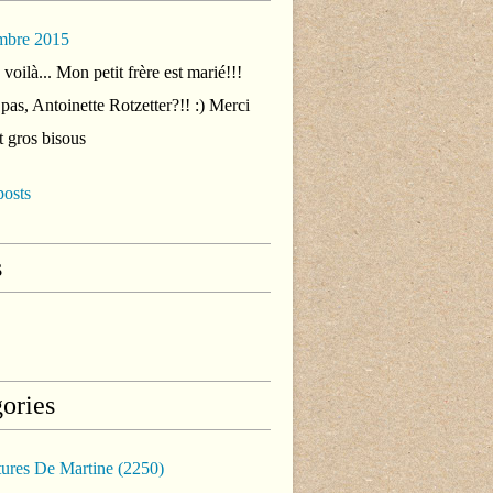
mbre 2015
voilà... Mon petit frère est marié!!!
 pas, Antoinette Rotzetter?!! :) Merci
t gros bisous
posts
s
ories
tures De Martine
(2250)