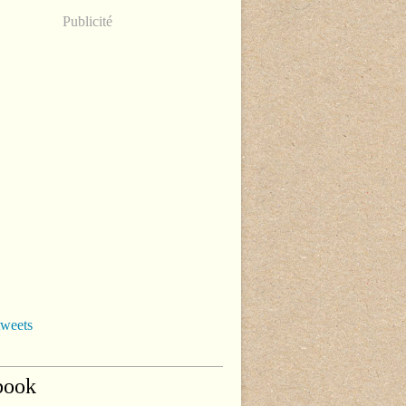
Publicité
tweets
book