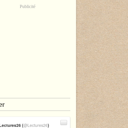
Publicité
er
Lectures26 (
@Lectures26
)