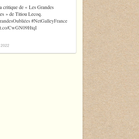
a critique de « Les Grandes
es » de Titiou Lecoq.
randesOubliées
#NetGalleyFrance
//t.co/CwGN09HtqI
, 2022