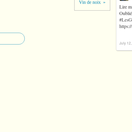
Vin de noix
Lire m
Oublié
#LesG
https:
July 12