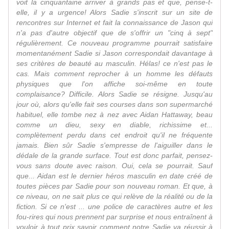
voit la cinquantaine arriver à grands pas et que, pense-t-
elle, il y a urgence! Alors Sadie s'inscrit sur un site de
rencontres sur Internet et fait la connaissance de Jason qui
n'a pas d'autre objectif que de s'offrir un "cinq à sept"
régulièrement. Ce nouveau programme pourrait satisfaire
momentanément Sadie si Jason correspondait davantage à
ses critères de beauté au masculin. Hélas! ce n'est pas le
cas. Mais comment reprocher à un homme les défauts
physiques que l'on affiche soi-même en toute
complaisance? Difficile. Alors Sadie se résigne. Jusqu'au
jour où, alors qu'elle fait ses courses dans son supermarché
habituel, elle tombe nez à nez avec Aidan Hattaway, beau
comme un dieu, sexy en diable, richissime et...
complètement perdu dans cet endroit qu'il ne fréquente
jamais. Bien sûr Sadie s'empresse de l'aiguiller dans le
dédale de la grande surface. Tout est donc parfait, pensez-
vous sans doute avec raison. Oui, cela se pourrait. Sauf
que... Aidan est le dernier héros masculin en date créé de
toutes pièces par Sadie pour son nouveau roman. Et que, à
ce niveau, on ne sait plus ce qui relève de la réalité ou de la
fiction. Si ce n'est ... une police de caractères autre et les
fou-rires qui nous prennent par surprise et nous entraînent à
vouloir à tout prix savoir comment notre Sadie va réussir à