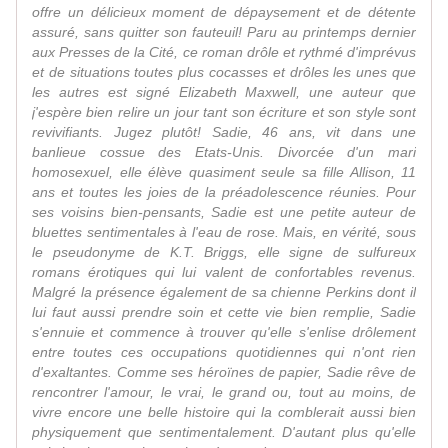
offre un délicieux moment de dépaysement et de détente
assuré, sans quitter son fauteuil! Paru au printemps dernier
aux Presses de la Cité, ce roman drôle et rythmé d'imprévus
et de situations toutes plus cocasses et drôles les unes que
les autres est signé Elizabeth Maxwell, une auteur que
j'espère bien relire un jour tant son écriture et son style sont
revivifiants. Jugez plutôt! Sadie, 46 ans, vit dans une
banlieue cossue des Etats-Unis. Divorcée d'un mari
homosexuel, elle élève quasiment seule sa fille Allison, 11
ans et toutes les joies de la préadolescence réunies. Pour
ses voisins bien-pensants, Sadie est une petite auteur de
bluettes sentimentales à l'eau de rose. Mais, en vérité, sous
le pseudonyme de K.T. Briggs, elle signe de sulfureux
romans érotiques qui lui valent de confortables revenus.
Malgré la présence également de sa chienne Perkins dont il
lui faut aussi prendre soin et cette vie bien remplie, Sadie
s'ennuie et commence à trouver qu'elle s'enlise drôlement
entre toutes ces occupations quotidiennes qui n'ont rien
d'exaltantes. Comme ses héroïnes de papier, Sadie rêve de
rencontrer l'amour, le vrai, le grand ou, tout au moins, de
vivre encore une belle histoire qui la comblerait aussi bien
physiquement que sentimentalement. D'autant plus qu'elle