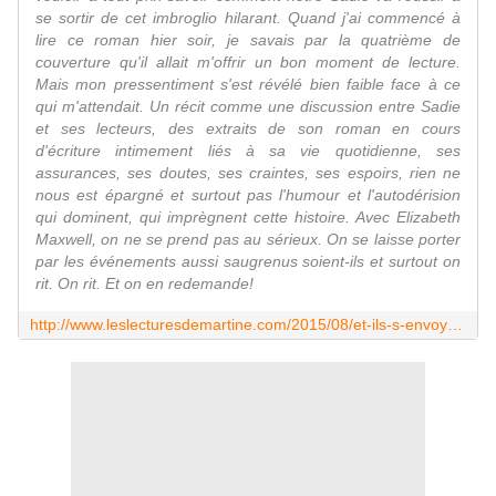
se sortir de cet imbroglio hilarant. Quand j'ai commencé à
lire ce roman hier soir, je savais par la quatrième de
couverture qu'il allait m'offrir un bon moment de lecture.
Mais mon pressentiment s'est révélé bien faible face à ce
qui m'attendait. Un récit comme une discussion entre Sadie
et ses lecteurs, des extraits de son roman en cours
d'écriture intimement liés à sa vie quotidienne, ses
assurances, ses doutes, ses craintes, ses espoirs, rien ne
nous est épargné et surtout pas l'humour et l'autodérision
qui dominent, qui imprègnent cette histoire. Avec Elizabeth
Maxwell, on ne se prend pas au sérieux. On se laisse porter
par les événements aussi saugrenus soient-ils et surtout on
rit. On rit. Et on en redemande!
http://www.leslecturesdemartine.com/2015/08/et-ils-s-envoyerent-en-l-air.html?utm_source=_ob_share&utm_medium=_ob_facebook&utm_campaign=_ob_share_auto