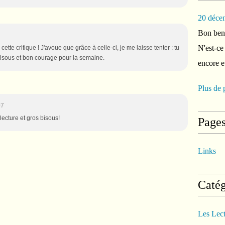
20 déce
Bon ben 
N'est-ce
tte critique ! J'avoue que grâce à celle-ci, je me laisse tenter : tu
s bisous et bon courage pour la semaine.
encore e
Plus de 
07
lecture et gros bisous!
Page
Links
Catég
Les Lec