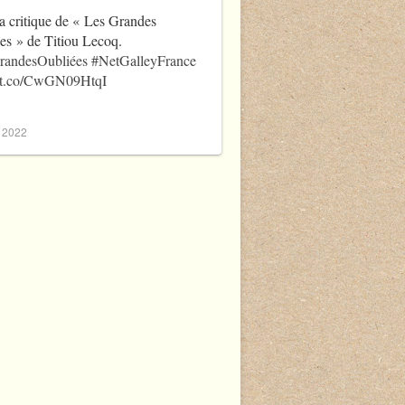
a critique de « Les Grandes
es » de Titiou Lecoq.
randesOubliées
#NetGalleyFrance
//t.co/CwGN09HtqI
, 2022