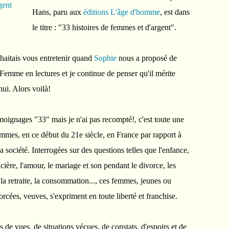
Hans, paru aux
éditions L'âge d'homme
, est dans
le titre : "33 histoires de femmes et d'argent".
ouhaitais vous entretenir quand
Sophie
nous a proposé de
 Femme en lectures et je continue de penser qu'il mérite
ui. Alors voilà!
oignages "33" mais je n'ai pas recompté!, c'est toute une
femmes, en ce début du 21e siècle, en France par rapport à
la société. Interrogées sur des questions telles que l'enfance,
ncière, l'amour, le mariage et son pendant le divorce, les
la retraite, la consommation..., ces femmes, jeunes ou
orcées, veuves, s'expriment en toute liberté et franchise.
 de vues, de situations vécues, de constats, d'espoirs et de