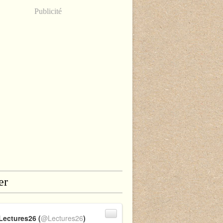
Publicité
er
Lectures26 (
@Lectures26
)