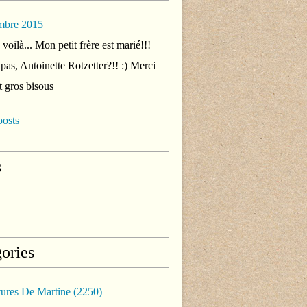
mbre 2015
voilà... Mon petit frère est marié!!!
 pas, Antoinette Rotzetter?!! :) Merci
t gros bisous
posts
s
ories
tures De Martine
(2250)