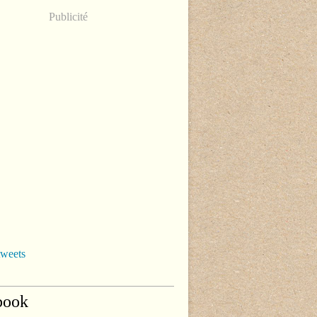
Publicité
tweets
book