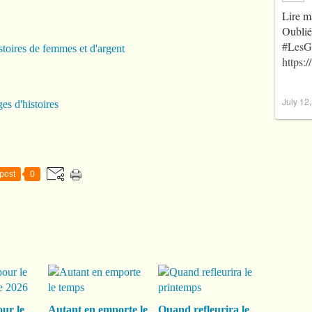
Lire m
Oublié
#LesG
https:
July 12
es d'histoires
post
0
our le
Autant en emporte le
Quand refleurira le