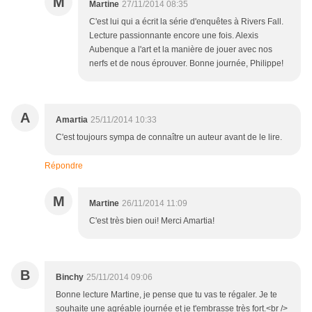
M
Martine
27/11/2014 08:35
C'est lui qui a écrit la série d'enquêtes à Rivers Fall.
Lecture passionnante encore une fois. Alexis
Aubenque a l'art et la manière de jouer avec nos
nerfs et de nous éprouver. Bonne journée, Philippe!
A
Amartia
25/11/2014 10:33
C'est toujours sympa de connaître un auteur avant de le lire.
Répondre
M
Martine
26/11/2014 11:09
C'est très bien oui! Merci Amartia!
B
Binchy
25/11/2014 09:06
Bonne lecture Martine, je pense que tu vas te régaler. Je te
souhaite une agréable journée et je t'embrasse très fort.<br />