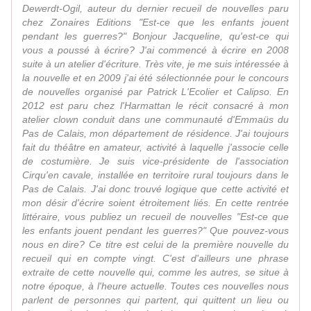
Dewerdt-Ogil, auteur du dernier recueil de nouvelles paru
chez Zonaires Editions "Est-ce que les enfants jouent
pendant les guerres?" Bonjour Jacqueline, qu'est-ce qui
vous a poussé à écrire? J'ai commencé à écrire en 2008
suite à un atelier d'écriture. Très vite, je me suis intéressée à
la nouvelle et en 2009 j'ai été sélectionnée pour le concours
de nouvelles organisé par Patrick L'Ecolier et Calipso. En
2012 est paru chez l'Harmattan le récit consacré à mon
atelier clown conduit dans une communauté d'Emmaüs du
Pas de Calais, mon département de résidence. J'ai toujours
fait du théâtre en amateur, activité à laquelle j'associe celle
de costumière. Je suis vice-présidente de l'association
Cirqu'en cavale, installée en territoire rural toujours dans le
Pas de Calais. J'ai donc trouvé logique que cette activité et
mon désir d'écrire soient étroitement liés. En cette rentrée
littéraire, vous publiez un recueil de nouvelles "Est-ce que
les enfants jouent pendant les guerres?" Que pouvez-vous
nous en dire? Ce titre est celui de la première nouvelle du
recueil qui en compte vingt. C'est d'ailleurs une phrase
extraite de cette nouvelle qui, comme les autres, se situe à
notre époque, à l'heure actuelle. Toutes ces nouvelles nous
parlent de personnes qui partent, qui quittent un lieu ou