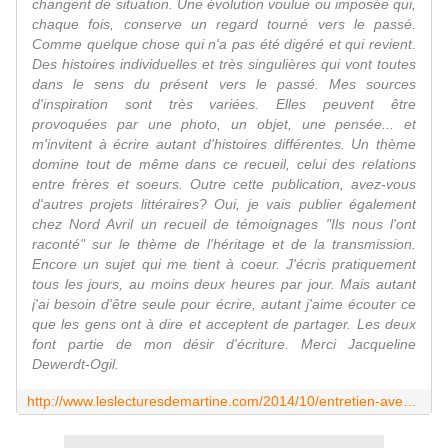
changent de situation. Une évolution voulue ou imposée qui,
chaque fois, conserve un regard tourné vers le passé.
Comme quelque chose qui n'a pas été digéré et qui revient.
Des histoires individuelles et très singulières qui vont toutes
dans le sens du présent vers le passé. Mes sources
d'inspiration sont très variées. Elles peuvent être
provoquées par une photo, un objet, une pensée... et
m'invitent à écrire autant d'histoires différentes. Un thème
domine tout de même dans ce recueil, celui des relations
entre frères et soeurs. Outre cette publication, avez-vous
d'autres projets littéraires? Oui, je vais publier également
chez Nord Avril un recueil de témoignages "Ils nous l'ont
raconté" sur le thème de l'héritage et de la transmission.
Encore un sujet qui me tient à coeur. J'écris pratiquement
tous les jours, au moins deux heures par jour. Mais autant
j'ai besoin d'être seule pour écrire, autant j'aime écouter ce
que les gens ont à dire et acceptent de partager. Les deux
font partie de mon désir d'écriture. Merci Jacqueline
Dewerdt-Ogil.
http://www.leslecturesdemartine.com/2014/10/entretien-avec-jacqueline-dewerdt-ogil.html