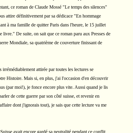
ntant, ce roman de Claude Mossé "Le temps des silences"
us attire définitivement par sa dédicace "En hommage
t à ma famille de quitter Paris dans l'heure, le 15 juillet
e livre." De suite, on sait que ce roman paru aux Presses de
uerre Mondiale, sa quatrième de couverture finissant de
s irrémédiablement attirée par toutes les lectures se
re Histoire. Mais si, en plus, j'ai l'occasion d'en découvrir
us (par moi!), je fonce encore plus vite. Aussi quand je lis
ler de cette guerre par son côté suisse, et revenir en
faire dont j'ignorais tout), je sais que cette lecture va me
uisse avait encore gardé sa neutralité pendant ce conflit