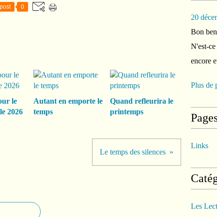
post
0
20 déce
Bon ben 
N'est-ce
encore e
Plus de 
our le
Autant en emporte le
Quand refleurira le
le 2026
temps
printemps
Page
Links
Le temps des silences
Catég
Les Lec