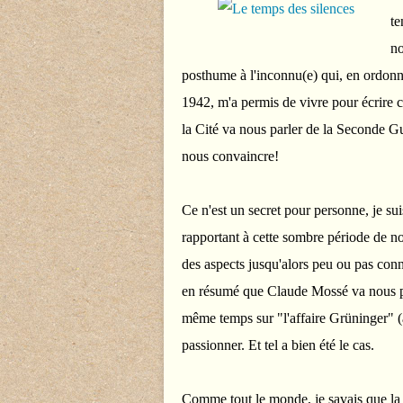
te
no
posthume à l'inconnu(e) qui, en ordonnan
1942, m'a permis de vivre pour écrire c
la Cité va nous parler de la Seconde G
nous convaincre!
Ce n'est un secret pour personne, je sui
rapportant à cette sombre période de not
des aspects jusqu'alors peu ou pas conn
en résumé que Claude Mossé va nous par
même temps sur "l'affaire Grüninger" (af
passionner. Et tel a bien été le cas.
Comme tout le monde, je savais que la S