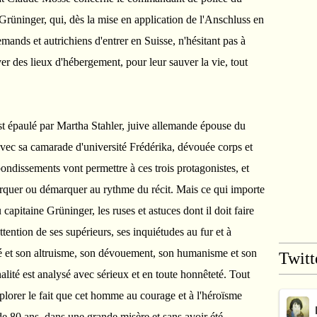
 Grüninger, qui, dès la mise en application de l'Anschluss en
mands et autrichiens d'entrer en Suisse, n'hésitant pas à
uver des lieux d'hébergement, pour leur sauver la vie, tout
st épaulé par Martha Stahler, juive allemande épouse du
vec sa camarade d'université Frédérika, dévouée corps et
ndissements vont permettre à ces trois protagonistes, et
rquer ou démarquer au rythme du récit. Mais ce qui importe
capitaine Grüninger, les ruses et astuces dont il doit faire
ttention de ses supérieurs, ses inquiétudes au fur et à
uté et son altruisme, son dévouement, son humanisme et son
Twitt
ité est analysé avec sérieux et en toute honnêteté. Tout
plorer le fait que cet homme au courage et à l'héroïsme
de 80 ans, dans une grande misère et sans avoir été