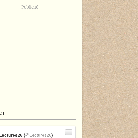
Publicité
er
Lectures26 (
@Lectures26
)