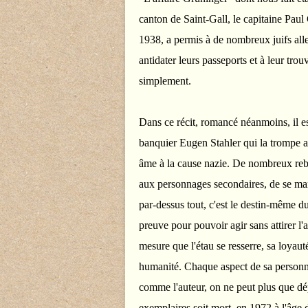
canton de Saint-Gall, le capitaine Paul
1938, a permis à de nombreux juifs alle
antidater leurs passeports et à leur tro
simplement.
Dans ce récit, romancé néanmoins, il e
banquier Eugen Stahler qui la trompe a
âme à la cause nazie. De nombreux rebo
aux personnages secondaires, de se ma
par-dessus tout, c'est le destin-même du 
preuve pour pouvoir agir sans attirer l'a
mesure que l'étau se resserre, sa loya
humanité. Chaque aspect de sa personnal
comme l'auteur, on ne peut plus que dé
exemplaires soit mort, en 1972 à l'âge 