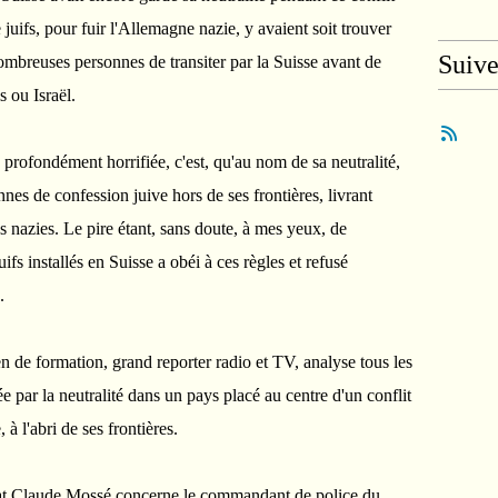
juifs, pour fuir l'Allemagne nazie, y avaient soit trouver
Suiv
ombreuses personnes de transiter par la Suisse avant de
s ou Israël.
 profondément horrifiée, c'est, qu'au nom de sa neutralité,
nnes de confession juive hors de ses frontières, livrant
 nazies. Le pire étant, sans doute, à mes yeux, de
fs installés en Suisse a obéi à ces règles et refusé
.
 de formation, grand reporter radio et TV, analyse tous les
e par la neutralité dans un pays placé au centre d'un conflit
à l'abri de ses frontières.
état Claude Mossé concerne le commandant de police du