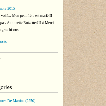
mbre 2015
voilà... Mon petit frère est marié!!!
 pas, Antoinette Rotzetter?!! :) Merci
t gros bisous
posts
s
ories
tures De Martine
(2250)