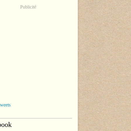
Publicité
tweets
book