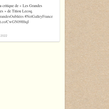
a critique de « Les Grandes
es » de Titiou Lecoq.
randesOubliées
#NetGalleyFrance
//t.co/CwGN09HtqI
, 2022