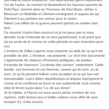
Normale et future institutrice. Les deux jeunes gens s'éprennent
l'un de l'autre, se marient et deviendront les heureux parents de
Petit Paul, nommé ainsi en l'honneur de Paul Bazin, luthier à
Mirecourt où Mathilde et Clément enseignent et auprès de qui
Clément a pu parfaire son amour pour le violon.
Hélas! Les effets de la guerre peuvent parfois se révéler bien
tard...
Ce résumé s'avère bien succinct et je ne peux pas ici vous
dévoiler toute l'intensité de ce récit passionnant, à tel point que
j'ai eu envie de le revivre en cette période un peu charnière pour
moi.
L'écriture de Gilles Laporte nous emporte au-delà de ce qu'il est
possible de dire. L'émotion, est présente. Le récit très documenté
s'agrémente de citations d'hommes politiques, de poètes,
d'extraits de chansons "Le temps des cerises" notamment. Cette
famille, ces hommes et ces femmes, savent qui ils sont, où ils
vont, ce qu'ils peuvent tolérer voire accepter et ce qui leur est
insoutenable. Leurs idées républicaines et laïques imprègnent le
roman et lui confèrent sa force et son authenticité, tout comme
elles le feront aussi dans "La clé aux âmes".
Je le répète, à l'heure où nous avons perdu nombre de nos
repères, cette lecture aux si belles valeurs nous offre de quoi
essayer d'y croire encore.