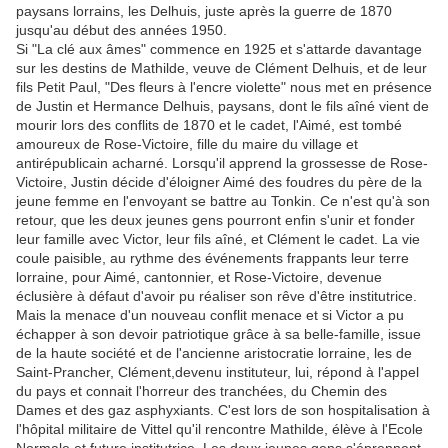
paysans lorrains, les Delhuis, juste après la guerre de 1870
jusqu'au début des années 1950.
Si "La clé aux âmes" commence en 1925 et s'attarde davantage
sur les destins de Mathilde, veuve de Clément Delhuis, et de leur
fils Petit Paul, "Des fleurs à l'encre violette" nous met en présence
de Justin et Hermance Delhuis, paysans, dont le fils aîné vient de
mourir lors des conflits de 1870 et le cadet, l'Aimé, est tombé
amoureux de Rose-Victoire, fille du maire du village et
antirépublicain acharné. Lorsqu'il apprend la grossesse de Rose-
Victoire, Justin décide d'éloigner Aimé des foudres du père de la
jeune femme en l'envoyant se battre au Tonkin. Ce n'est qu'à son
retour, que les deux jeunes gens pourront enfin s'unir et fonder
leur famille avec Victor, leur fils aîné, et Clément le cadet. La vie
coule paisible, au rythme des événements frappants leur terre
lorraine, pour Aimé, cantonnier, et Rose-Victoire, devenue
éclusière à défaut d'avoir pu réaliser son rêve d'être institutrice.
Mais la menace d'un nouveau conflit menace et si Victor a pu
échapper à son devoir patriotique grâce à sa belle-famille, issue
de la haute société et de l'ancienne aristocratie lorraine, les de
Saint-Prancher, Clément,devenu instituteur, lui, répond à l'appel
du pays et connait l'horreur des tranchées, du Chemin des
Dames et des gaz asphyxiants. C'est lors de son hospitalisation à
l'hôpital militaire de Vittel qu'il rencontre Mathilde, élève à l'Ecole