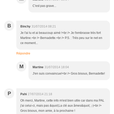
C'est pas grave...
B
Binchy
31/07/2014 08:21
Je l'ai lu et ai beaucoup aimé !<br /> Je t'embrasse très fort
Martine.<br /> Bernadette.<br /> P.S. : Très peu sur le net en
ce moment...
Répondre
M
Martine
31/07/2014 18:04
J'en suis convaincue!<br /> Gros bisous, Bernadette!
P
Pahi
27/07/2014 21:18
Oh merci, Martine, cette info m'est bien utile car dans ma PAL
j'ai celui-ci, mais pas &quot;La clé aux âmes&quot; ;-)<br />
Gros bisous, mon amie, à la prochaine !