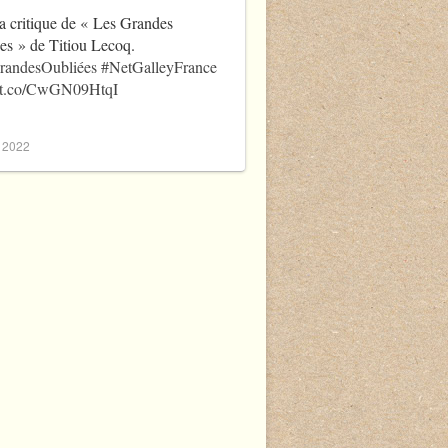
a critique de « Les Grandes
es » de Titiou Lecoq.
randesOubliées
#NetGalleyFrance
//t.co/CwGN09HtqI
, 2022