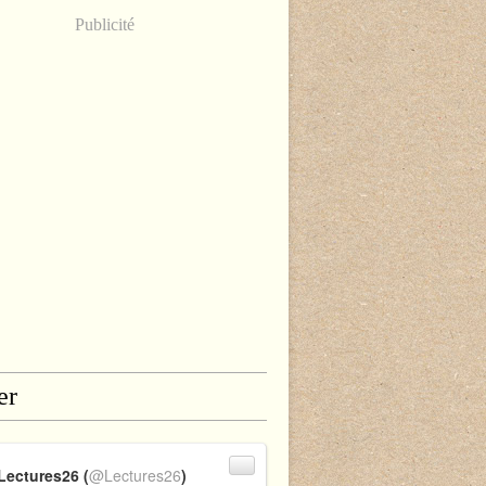
Publicité
er
Lectures26 (
@Lectures26
)