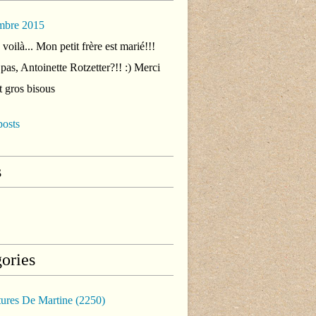
mbre 2015
voilà... Mon petit frère est marié!!!
 pas, Antoinette Rotzetter?!! :) Merci
t gros bisous
posts
s
ories
tures De Martine
(2250)