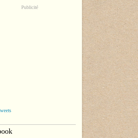
Publicité
tweets
book