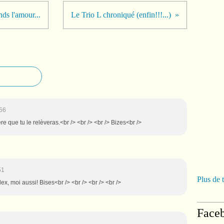
nds l'amour...
Le Trio L chroniqué (enfin!!!...)
56
re que tu le relèveras.<br /> <br /> <br /> Bizes<br />
51
Plus de 
lex, moi aussi! Bises<br /> <br /> <br /> <br />
Face