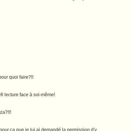
our quoi faire?!!
fi lecture face à soi-même!
za?!!!
n pour ça que je lui ai demandé la permission d'y