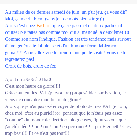
Au milieu de ce dernier samedi de juin, un p'tit jeu, ça vous dit?
Moi, ça me dit bien! (sans jeu de mots bien sûr ;o)))
Alors c'est chez
Fashion
que ça se passe et en deux parties of
course! Ne faites pas comme moi qui ai manqué la deuxième!!!!!
Comme son nom l'indique, Fashion est très tendance mais surtout
d'une générosité fabuleuse et d'un humour formidablement
génial!!!! Alors allez vite lui rendre une petite visite! Vous ne le
regretterez pas!
Croix de bois, croix de fer...
Ajout du 29/06 à 21h20
C'est mon heure de gloire!!!!
Grâce au jeu des PAL (piles à lire) proposé hier par Fashion, je
viens de connaître mon heure de gloire!!
Alors que je n'ai pas osé envoyer de photo de mes PAL (eh oui,
chez moi, c'est au pluriel! ;o), pensant que je n'étais pas assez
"connue" du monde des lectrices blogueuses, figurez-vous que
j'ai été citée!!!! oui! oui! moi! en personne!!!... par Erzebeth! C'est
trop beau!!! Et ce n'est pas tout!!!