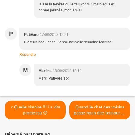
laisse la fenêtre ouverte!!!<br /> Gros bisous et
bonne journée, mon amie!
P
PatiVore
17/09/2018 12:21
C'est un beau chat ! Bonne nouvelle semaine Martine !
Répondre
M
Martine
18/09/2018 18:14
Merci PatiVore!!! ;-)
< Quelle histoire !!! La vita
Quand le chat des voisins
promessa 😊
passe nous dire bonjour 😊
#LundiSoleil
#SunnyMonday >
Hébergé par Overblog