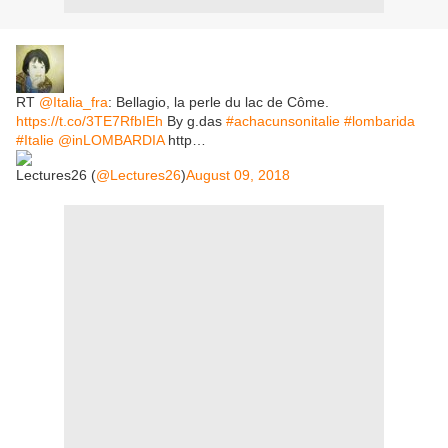
RT
@Italia_fra
: Bellagio, la perle du lac de Côme.
https://t.co/3TE7RfbIEh
By g.das
#achacunsonitalie
#lombarida
#Italie
@inLOMBARDIA
http…
Lectures26 (
@Lectures26
)
August 09, 2018