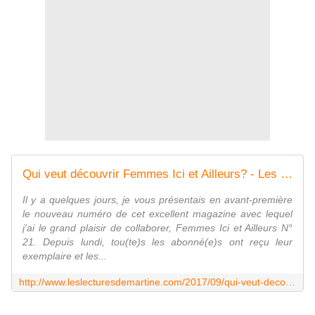
Qui veut découvrir Femmes Ici et Ailleurs? - Les lectures de Martine (et plus)
Il y a quelques jours, je vous présentais en avant-première
le nouveau numéro de cet excellent magazine avec lequel
j'ai le grand plaisir de collaborer, Femmes Ici et Ailleurs N°
21. Depuis lundi, tou(te)s les abonné(e)s ont reçu leur
exemplaire et les...
http://www.leslecturesdemartine.com/2017/09/qui-veut-decouvrir-femmes-ici-et-ailleurs.html?utm_source=_ob_share&utm_medium=_ob_twitter&utm_campaign=_ob_share_auto