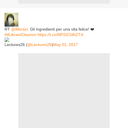
RT
@illibraio
: Gli ingredienti per una vita felice! ❤️
#ilLibraioCitazioni
https://t.co/MFDZ2dhZTd
Lectures26 (
@Lectures26
)
May 01, 2017