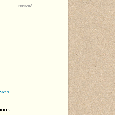
Publicité
tweets
book