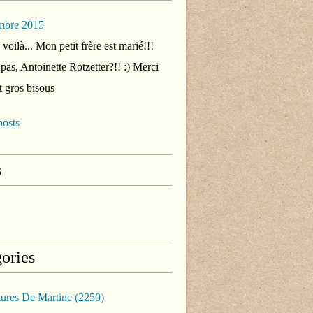
mbre 2015
voilà... Mon petit frère est marié!!!
 pas, Antoinette Rotzetter?!! :) Merci
t gros bisous
posts
s
ories
tures De Martine
(2250)