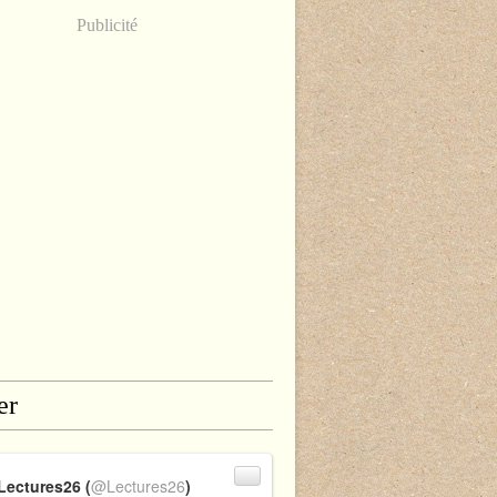
Publicité
er
Lectures26 (
@Lectures26
)