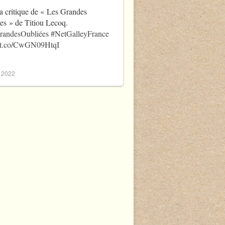
a critique de « Les Grandes
es » de Titiou Lecoq.
randesOubliées
#NetGalleyFrance
//t.co/CwGN09HtqI
, 2022