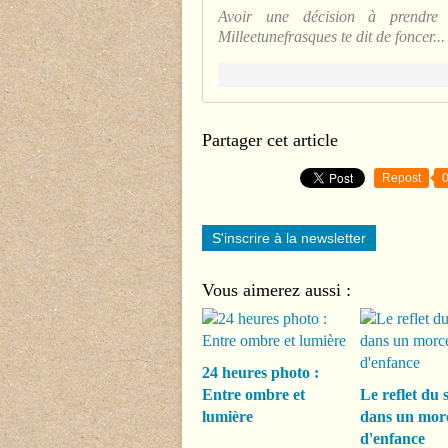
Avoir une décision à prendre 
Milleetunefrasques te dit de foncer...
Partager cet article
Repost
S'inscrire à la newsletter
Vous aimerez aussi :
24 heures photo :
Entre ombre et
Le reflet du s
lumière
dans un mor
d'enfance